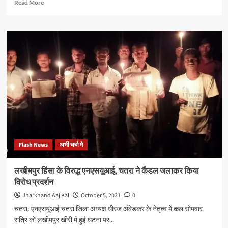
Read
Read More
more
about
उन्हे
जश्न
मनाने
का
इतना
शौक
है
की
मृतक
के
शवयात्रा
में
Flash News
अभी चर्चा मे
“राम
नाम
सत्य”
लखीमपुर हिंसा के विरुद्ध एनएसयूआई, चतरा ने कैंडल जलाकर किया
के
विरोध प्रदर्शन
जगह
“अबकी
Jharkhand Aaj Kal
October 5, 2021
0
बार
चतरा: एनएसयूआई चतरा जिला अध्यक्ष धीरज अंबेडकर के नेतृत्व में कल सोमवार
मोदी
रात्रि को लखीमपुर खीरी में हुई घटना पर...
सरकार”