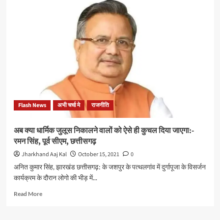
ने
पर
कहा:
बैठे
मैं
सहायक
एक
पुलिस
छोटा
कर्मियों
सरकारी
से
अधिकारी
मिले
हूं।
पूर्व
वे
मुख्यमंत्री
बड़े
रघुवर
मंत्री
दास,
है
Flash News
अभी चर्चा मे
राजनीति
कहा:
असंवेदनशील
हेमंत
अब क्या धार्मिक जुलूस निकालने वालों को ऐसे ही कुचल दिया जाएगा:-
सरकार
रमन सिंह, पूर्व सीएम, छत्तीसगढ़
को
आदिवासी
Jharkhand Aaj Kal
October 15, 2021
0
मूलवासी
अनित कुमार सिंह, झारखंड छत्तीसगढ़: के जशपुर के पत्थलगांव में दुर्गापूजा के विसर्जन
बच्चों
कार्यक्रम के दौरान लोगो की भीड़ में...
की
भी
Read
Read More
परवाह
more
नहीं
about
है