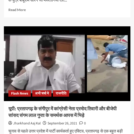
Read
Read More
more
about
एक
सप्ताह
से
मरूतानिया
में
विष्णुगढ़
के
युवक
का
शव,
कुणाल
के
Flash News
अभी चर्चा मे
राजनीति
पहल
पर
जल्द
यूपी: प्रतापगढ़ के संगीपुर में कांग्रेसी नेता प्रमोद तिवारी और बीजेपी
परिजनों
सांसद संगम लाल गुप्ता के समर्थक आपस में भिड़े
तक
पहुंचने
Jharkhand Aaj Kal
September 26, 2021
0
की
चुनाव से पहले उत्तर प्रदेश में पार्टी कार्यकर्ता हुए एक्टिव, प्रतापगढ़ से एक बहुत बड़ी
आशा