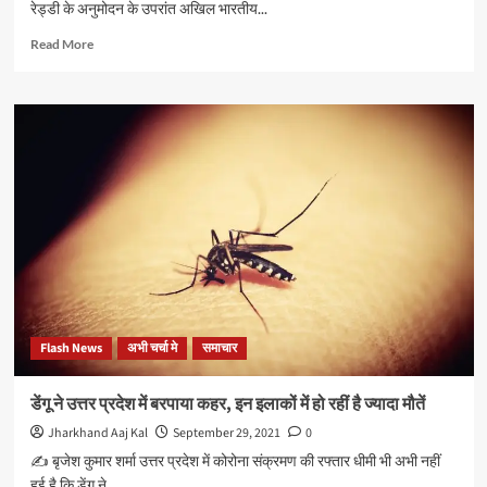
रेड्डी के अनुमोदन के उपरांत अखिल भारतीय...
किया
मुलाकात
Read
Read More
more
about
संतोष
कुमार
सिंह
राष्ट्रीय
मजदूर
कांग्रेस
झारखंड
(
इंटक
)
के
संयुक्त
Flash News
अभी चर्चा मे
समाचार
महामंत्री
बनाए
गए
डेंगू ने उत्तर प्रदेश में बरपाया कहर, इन इलाकों में हो रहीं है ज्यादा मौतें
Jharkhand Aaj Kal
September 29, 2021
0
✍️ बृजेश कुमार शर्मा उत्तर प्रदेश में कोरोना संक्रमण की रफ्तार धीमी भी अभी नहीं
हुई है कि डेंगू ने...