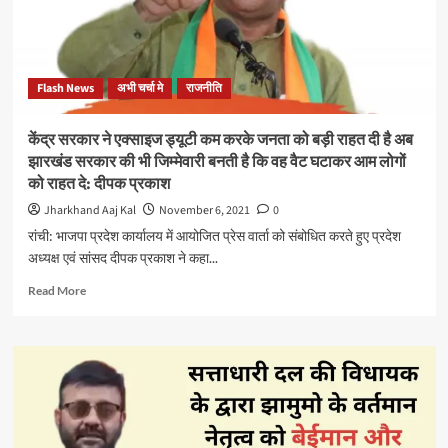
नही
उतर
रही
किसी
Flash News
अभी चर्चा मे
राजनीति
के
गले,
पत्रकार
केंद्र सरकार ने एक्साइज ड्यूटी कम करके जनता को बड़ी राहत दी है अब
श्याम
झारखंड सरकार की भी जिम्मेवारी बनती है कि वह वैट घटाकर आम लोगों
मीरा
को राहत दे: दीपक प्रकाश
सिंह
ने
Jharkhand Aaj Kal
November 6, 2021
0
साफ-
रांची: भाजपा प्रदेश कार्यालय में आयोजित प्रेस वार्ता को संबोधित करते हुए प्रदेश
साफ
अध्यक्ष एवं सांसद दीपक प्रकाश ने कहा...
कहा:
यूपी
Read
Read More
पुलिस
more
है
about
हत्यारी
केंद्र
सरकार
ने
एक्साइज
ड्यूटी
कम