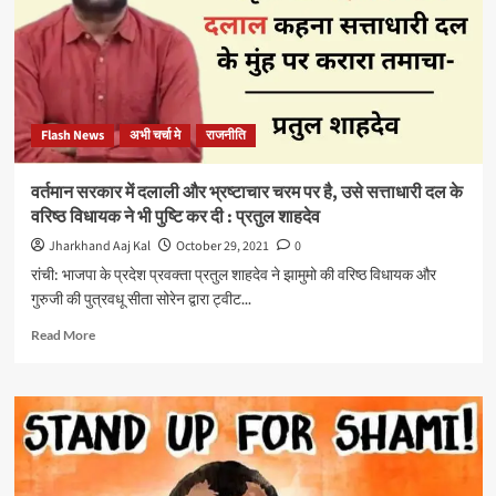
करके
जनता
को
बड़ी
राहत
दी
Flash News
अभी चर्चा मे
राजनीति
है
अब
झारखंड
वर्तमान सरकार में दलाली और भ्रष्टाचार चरम पर है, उसे सत्ताधारी दल के
सरकार
वरिष्ठ विधायक ने भी पुष्टि कर दी : प्रतुल शाहदेव
की
भी
Jharkhand Aaj Kal
October 29, 2021
0
जिम्मेवारी
रांची: भाजपा के प्रदेश प्रवक्ता प्रतुल शाहदेव ने झामुमो की वरिष्ठ विधायक और
बनती
गुरुजी की पुत्रवधू सीता सोरेन द्वारा ट्वीट...
है
कि
Read
Read More
वह
more
वैट
about
घटाकर
वर्तमान
आम
सरकार
लोगों
में
को
दलाली
राहत
और
दे: