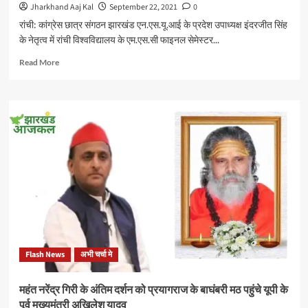
अनुशंसा
Jharkhand Aaj Kal
September 22, 2021
0
की
रांची: कांग्रेस छात्र संगठन झारखंड एन.एस.यू.आई के प्रदेश उपाध्यक्ष इंदरजीत सिंह
के नेतृत्व में रांची विश्वविद्यालय के एम.एस.सी फाइनल सेमेस्टर...
Read
Read More
more
about
NSUI
ने
विभिन्न
मांगों
को
लेकर
रांची
विश्वविद्यालय
की
कुलपति
को
तीन
Flash News
अभी चर्चा मे
घंटो
तक
बंधक
महंत नरेंद्र गिरी के अंतिम दर्शन को प्रयागराज के बाघंबरी मठ पहुंचे यूपी के
बना
पूर्व मुख्यमंत्री अखिलेश यादव