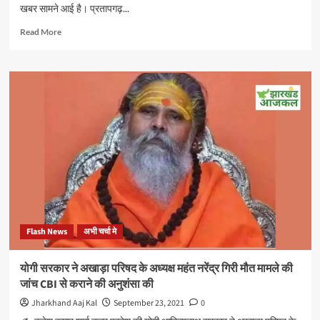
खबर सामने आई है। प्रतापगढ़...
जगी
Read
Read More
more
about
यूपी:
प्रतापगढ़
के
संगीपुर
में
कांग्रेसी
नेता
प्रमोद
तिवारी
और
बीजेपी
सांसद
Flash News
अभी चर्चा मे
संगम
लाल
गुप्ता
योगी सरकार ने अखाड़ा परिषद के अध्यक्ष महंत नरेंद्र गिरी मौत मामले की
के
जांच CBI से कराने की अनुशंसा की
समर्थक
आपस
Jharkhand Aaj Kal
September 23, 2021
0
में