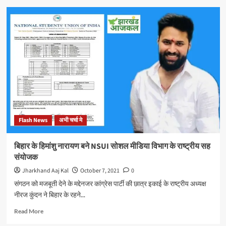
कुणाल
षाडंगी
के
सीएम
दफ्तर
के
बाहर
धरने
की
चेतावनी
के
बाद
Flash News
अभी चर्चा मे
शहीद
गणेश
हांसदा
बिहार के हिमांशु नारायण बने NSUI सोशल मीडिया विभाग के राष्ट्रीय सह
स्मृति
संयोजक
उद्यान
में
Jharkhand Aaj Kal
October 7, 2021
0
बिजली
संगठन को मजबूती देने के मद्देनजर कांग्रेस पार्टी की छात्र इकाई के राष्ट्रीय अध्यक्ष
कनेक्शन
नीरज कुंदन ने बिहार के रहने...
का
काम
Read
Read More
हुआ
more