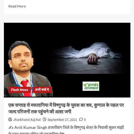
Read
Read More
more
about
संदीप
खासा
NSUI
के
दूसरी
बार
राष्ट्रीय
संयोजक
बनाए
गए
Flash News
अभी चर्चा मे
एक सप्ताह से मरूतानिया में विष्णुगढ़ के युवक का शव, कुणाल के पहल पर
जल्द परिजनों तक पहुंचने की आशा जगी
Jharkhand Aaj Kal
September 27, 2021
0
✍️ Anit Kumar Singh हजारीबाग जिले के बिष्णुगढ़ क्षेत्र के निवासी सुकर माझी
के पुत्र बाबूराम सोरेन जो मरूतानिया देश...