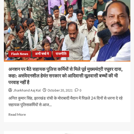
मलिक
और
एनसीबी
अधिकारी
समीर
वानखेड़े
आमने
सामने,
मलिक
Flash News
अभी चर्चा मे
राजनीति
ने
नौकरी
से
अनशन पर बैठे सहायक पुलिस कर्मियों से मिले पूर्व मुख्यमंत्री रघुवर दास,
हटाने
कहा: असंवेदनशील हेमंत सरकार को आदिवासी मूलवासी बच्चों की भी
और
परवाह नहीं है
जेल
में
Jharkhand Aaj Kal
October 20, 2021
0
डालने
अनित कुमार सिंह, झारखंड रांची के मोराबादी मैदान में पिछले 24 दिनों से धरना दे रहे
की
सहायक पुलिसकर्मियों से आज...
धमकी
दी
Read
Read More
तो
more
वहीं
about
वानखेड़े
अनशन