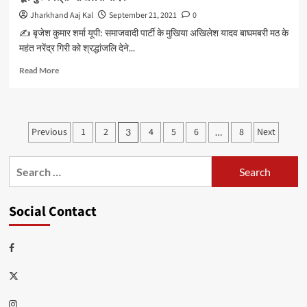
प्रदर्शन
किया।
Jharkhand Aaj Kal
September 21, 2021
0
कुलपति
✍️ बृजेश कुमार शर्मा यूपी: समाजवादी पार्टी के मुखिया अखिलेश यादव बाघमबरी मठ के
बोली:-
महंत नरेंद्र गिरी को श्रद्धांजलि देने...
विशेष
परीक्षा
Read
Read More
कराने
more
को
about
लेकर
महंत
परीक्षा
नरेंद्र
Posts
Previous
बोर्ड
1
2
4
5
6
8
Next
3
…
गिरी
में
pagination
के
निर्णय
अंतिम
Search
लिया
दर्शन
for:
जाएगा
को
प्रयागराज
Social Contact
के
बाघंबरी
मठ
Facebook
पहुंचे
यूपी
Twitter
के
पूर्व
Instagram
मुख्यमंत्री