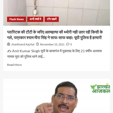
सरकार
मस्त
तो
जनता
Flash News
अभी चर्चा मे
टॉप खबरें
और
युवा
पूरी
प्लास्टिक की टोंटी के जरिए आत्महत्या की थ्योरी नही उतर रही किसी के
तरह
गले, पत्रकार श्याम मीरा सिंह ने साफ-साफ कहा: यूपी पुलिस है हत्यारी
त्रस्त:
अभिषेक
Jharkhand Aaj Kal
November 10, 2021
0
सिंह,
✍️ Anit Kumar Singh यूपी के कासगंज में पूछताछ के लिए 21 वर्षीय अल्ताफ
भाजयुमो
नामक युवा को पुलिस थाने लाई...
नेता
Read
Read More
more
about
प्लास्टिक
की
टोंटी
के
जरिए
आत्महत्या
की
थ्योरी