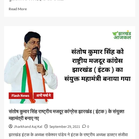
Read
Read More
more
about
मनीष
गुप्ता
हत्याकांड
:
दिवंगत
कारोबारी
मनीष
गुप्ता
के
घर
पहुँचे
यूपी
Flash News
अभी चर्चा मे
के
पूर्व
मुख्यमंत्री
संतोष कुमार सिंह राष्ट्रीय मजदूर कांग्रेस झारखंड ( इंटक ) के संयुक्त
अखिलेश
महामंत्री बनाए गए
यादव,
पीड़ित
Jharkhand Aaj Kal
September 29, 2021
0
परिवार
झारखंड इंटक के अध्यक्ष राकेश्वर पांडेय ने इंटक के राष्ट्रीय अध्यक्ष डाक्टर संजीवा
से