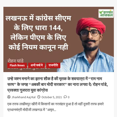
शुरू
about
बिहार
के
हिमांशु
नारायण
बने
NSUI
सोशल
मीडिया
विभाग
के
राष्ट्रीय
सह
Flash News
अभी चर्चा मे
राजनीति
संयोजक
उन्हे जश्न मनाने का इतना शौक है की मृतक के शवयात्रा में “राम नाम
सत्य” के जगह “अबकी बार मोदी सरकार” का नारा लगवा दे: रोहन पांडे,
प्रवक्ता गुजरात युवा कांग्रेस
Jharkhand Aaj Kal
October 5, 2021
0
एक तरफ लखीमपुर खीरी में किसानों का नरसंहार हुआ है तो वहीं दूसरी तरफ हमारे
प्रधानमंत्री मोदीजी लखनऊ में "अमृत...