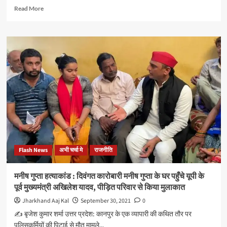
का
Read
Read More
नारा
more
लगवा
about
दे:
लखीमपुर
रोहन
हिंसा
पांडे,
के
प्रवक्ता
विरुद्ध
गुजरात
एनएसयूआई,
युवा
चतरा
कांग्रेस
ने
कैंडल
जलाकर
किया
विरोध
प्रदर्शन
Flash News
अभी चर्चा मे
राजनीति
मनीष गुप्ता हत्याकांड : दिवंगत कारोबारी मनीष गुप्ता के घर पहुँचे यूपी के
पूर्व मुख्यमंत्री अखिलेश यादव, पीड़ित परिवार से किया मुलाकात
Jharkhand Aaj Kal
September 30, 2021
0
✍️ बृजेश कुमार शर्मा उत्तर प्रदेश: कानपुर के एक व्यापारी की कथित तौर पर
पुलिसकर्मियों की पिटाई से मौत मामले...