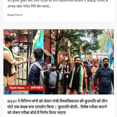
✍️ बृजेश कुमार शर्मा उत्तर प्रदेश की योगी आदित्यनाथ सरकार ने अखाड़ा परिषद के
भिड़े
अध्यक्ष महंत नरेंद्र गिरि मौत मामले...
Read
Read More
more
about
योगी
सरकार
ने
अखाड़ा
परिषद
के
अध्यक्ष
महंत
नरेंद्र
गिरी
मौत
मामले
Flash News
अभी चर्चा मे
की
जांच
CBI
NSUI ने विभिन्न मांगों को लेकर रांची विश्वविद्यालय की कुलपति को तीन
से
घंटो तक बंधक बना प्रदर्शन किया। कुलपति बोली:- विशेष परीक्षा कराने
कराने
को लेकर परीक्षा बोर्ड में निर्णय लिया जाएगा
की