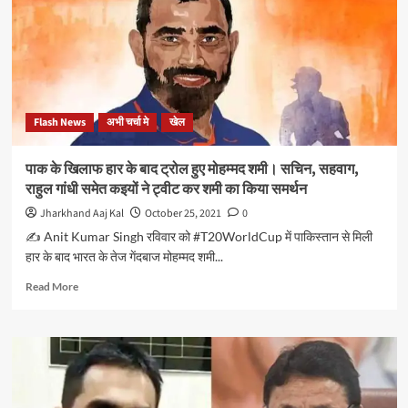
भ्रष्टाचार
दीपक
चरम
प्रकाश
पर
है,
उसे
सत्ताधारी
दल
Flash News
अभी चर्चा मे
खेल
के
वरिष्ठ
विधायक
पाक के खिलाफ हार के बाद ट्रोल हुए मोहम्मद शमी। सचिन, सहवाग,
ने
राहुल गांधी समेत कइयों ने ट्वीट कर शमी का किया समर्थन
भी
पुष्टि
Jharkhand Aaj Kal
October 25, 2021
0
कर
✍️ Anit Kumar Singh रविवार को #T20WorldCup में पाकिस्तान से मिली
दी
हार के बाद भारत के तेज गेंदबाज मोहम्मद शमी...
:
प्रतुल
Read
Read More
शाहदेव
more
about
पाक
के
खिलाफ
हार
के