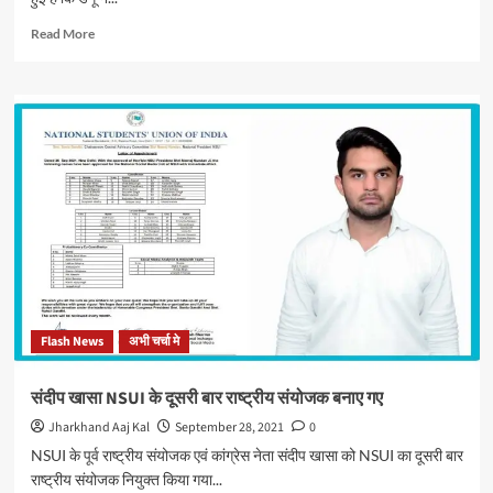
Read
Read More
more
about
डेंगू
ने
उत्तर
प्रदेश
में
बरपाया
कहर,
इन
इलाकों
में
हो
रहीं
Flash News
अभी चर्चा मे
है
ज्यादा
मौतें
संदीप खासा NSUI के दूसरी बार राष्ट्रीय संयोजक बनाए गए
Jharkhand Aaj Kal
September 28, 2021
0
NSUI के पूर्व राष्ट्रीय संयोजक एवं कांग्रेस नेता संदीप खासा को NSUI का दूसरी बार
राष्ट्रीय संयोजक नियुक्त किया गया...