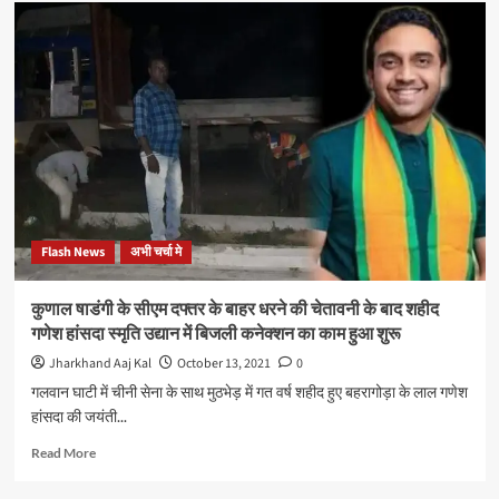
अब
क्या
धार्मिक
जुलूस
निकालने
वालों
को
ऐसे
ही
कुचल
दिया
जाएगा:-
Flash News
अभी चर्चा मे
रमन
सिंह,
पूर्व
कुणाल षाडंगी के सीएम दफ्तर के बाहर धरने की चेतावनी के बाद शहीद
सीएम,
गणेश हांसदा स्मृति उद्यान में बिजली कनेक्शन का काम हुआ शुरू
छत्तीसगढ़
Jharkhand Aaj Kal
October 13, 2021
0
गलवान घाटी में चीनी सेना के साथ मुठभेड़ में गत वर्ष शहीद हुए बहरागोड़ा के लाल गणेश
हांसदा की जयंती...
Read
Read More
more
about