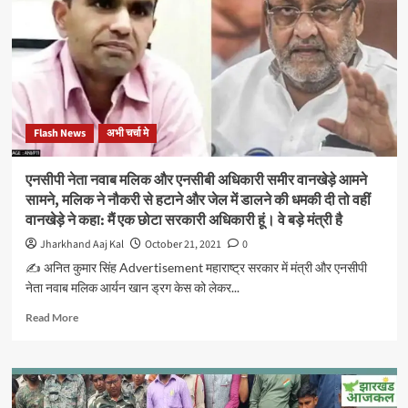
बाद
ट्रोल
हुए
मोहम्मद
शमी।
सचिन,
सहवाग,
Flash News
अभी चर्चा मे
राहुल
गांधी
समेत
एनसीपी नेता नवाब मलिक और एनसीबी अधिकारी समीर वानखेड़े आमने
कइयों
सामने, मलिक ने नौकरी से हटाने और जेल में डालने की धमकी दी तो वहीं
ने
वानखेड़े ने कहा: मैं एक छोटा सरकारी अधिकारी हूं। वे बड़े मंत्री है
ट्वीट
कर
Jharkhand Aaj Kal
October 21, 2021
0
शमी
✍️ अनित कुमार सिंह Advertisement महाराष्ट्र सरकार में मंत्री और एनसीपी
का
नेता नवाब मलिक आर्यन खान ड्रग केस को लेकर...
किया
समर्थन
Read
Read More
more
about
एनसीपी
नेता
नवाब