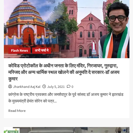
की
उच्च
स्तरीय
जांच
हो
:
शैलेंद्र
सिंह
Flash News
अभी चर्चा मे
कोविड प्रोटोकॉल के अधीन जनता के लिए मंदिर, गिरजाघर, गुरुद्वारा,
मस्जिद और अन्य धार्मिक स्थल खोलने की अनुमति दे सरकार-डॉ अजय
कुमार
Jharkhand Aaj Kal
July 5, 2021
0
कांग्रेस के राष्ट्रीय प्रवक्ता और जमशेदपुर के पूर्व सांसद डॉ अजय कुमार ने झारखंड
के मुख्यमंत्री हेमंत सोरेन को पत्र...
Read
Read More
more
about
कोविड
प्रोटोकॉल