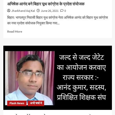
कहा:
अभिषेक आनंद बने बिहार यूथ कांग्रेस के प्रदेश संयोजक
विश्वविद्यालय
Jharkhand Aaj Kal
June 26, 2021
0
विद्यार्थियों
के
बिहार: भागलपुर निवासी बिहार यूथ कांग्रेस नेता अभिषेक आनंद को बिहार यूथ कांग्रेस
भविष्य
का नया प्रदेश संयोजक नियुक्त किया गया...
एवं
स्वास्थ
Read
Read More
के
more
साथ
about
खिलवाड़
अभिषेक
न
आनंद
करे
बने
बिहार
यूथ
कांग्रेस
के
प्रदेश
संयोजक
Flash News
अभी चर्चा मे