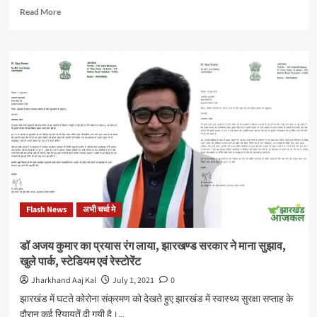
कुछ
Read
Read More
हुआ
more
तो
about
सभी
हैदरनगर-
लगा
पंसा
लेंगे
रोड
रिम्स
की
में
दयनीय
ही
स्थिति
फांसी
को
देख
भाजपा
प्रदेश
प्रवक्ता
कुणाल
Flash News
अभी चर्चा मे
षाडंगी
और
युवा
डॉ अजय कुमार का प्रयास रंग लाया, झारखण्ड सरकार ने माना सुझाव,
समाजसेवी
खुले पार्क, स्टेडियम एवं रेस्टोरेंट
मनीष
सिन्हा
Jharkhand Aaj Kal
July 1, 2021
0
ने
झारखंड में घटते कोरोना संक्रमण को देखते हुए झारखंड में स्वास्थ्य सुरक्षा सप्ताह के
उठाई
दौरान कई रियायतें दी गयी है।...