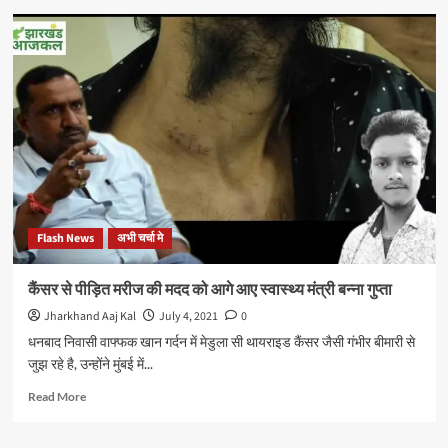
कुणाल
षाडंगी
के
पहल
पर
दुमका
की
आराध्या
के
अहमदाबाद
में
ईलाज
Flash News
अभी चर्चा मे
में
मदद
को
कैंसर से पीड़ित मरीज की मदद को आगे आए स्वास्थ्य मंत्री बन्ना गुप्ता
आगे
Jharkhand Aaj Kal
July 4, 2021
0
आए
गुजरात
धनबाद निवासी वाफ्फक खान गर्दन में मेडुला सी थायराइड कैंसर जैसी गंभीर बीमारी से
भाजपा
जुझ रहे है, उन्होंने मुंबई में...
के
महासचिव
Read
Read More
प्रदीप
more
सिंह
about