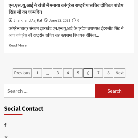
शिक्षक
एन.एस.यू.आई ने रांची में मनाया कांग्रेस राष्ट्रीय सचिव दीपिका पांडेय
संघ
सिंह जी का जन्मदिन
Jharkhand Aaj Kal
June 22, 2021
0
कांग्रेस छात्र संगठन झारखंड एन.एस.यू.आई के प्रदेश उपाध्यक्ष इंदरजीत सिंह ने
आज कांग्रेस की राष्ट्रीय सचिव सह महागामा विधायक दीपिका...
Read
Read More
more
about
एन.एस.यू.आई
ने
Posts
Previous
1
3
4
5
7
8
Next
…
6
रांची
pagination
में
मनाया
Search
कांग्रेस
for:
राष्ट्रीय
सचिव
Social Contact
दीपिका
पांडेय
सिंह
Facebook
जी
का
Twitter
जन्मदिन