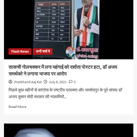
मामलो
को
लेकर
NSUI
ने
उच्च
एवं
तकनीकी
Flash News
अभी चर्चा मे
शिक्षा
विभाग
के
साकची गोलचक्कर में लगा महंगाई को दर्शाता पोस्टर हटा, डॉ अजय
अपर
समर्थको ने लगाया भाजपा पर आरोप
मुख्य
सचिव
Jharkhand Aaj Kal
July 8, 2021
0
को
पिछले कुछ महीनों से कांग्रेस के राष्ट्रीय प्रवक्ता और जमशेदपुर के पूर्व सांसद डॉ
ज्ञापन
अजय कुमार मोदी सरकार की नाकामियों...
सौंपा
Read
Read More
more
about
साकची
गोलचक्कर
में