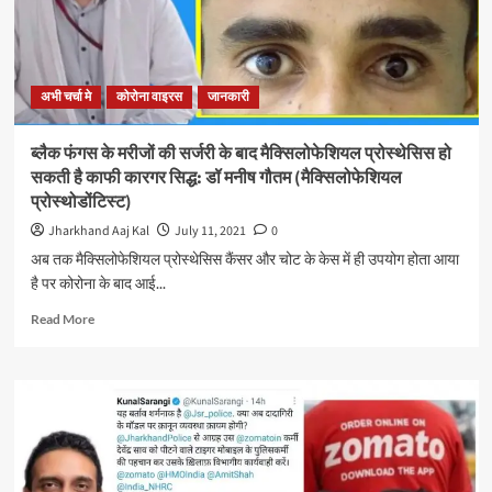
जिम्मेदारी
देता
है
तो
अभी चर्चा मे
कोरोना वाइरस
जानकारी
मैं
इसके
लिए
ब्लैक फंगस के मरीजों की सर्जरी के बाद मैक्सिलोफेशियल प्रोस्थेसिस हो
तैयार
सकती है काफी कारगर सिद्ध: डॉ मनीष गौतम (मैक्सिलोफेशियल
हूं
प्रोस्थोडोंटिस्ट)
‘
:
Jharkhand Aaj Kal
July 11, 2021
0
भूपेश
अब तक मैक्सिलोफेशियल प्रोस्थेसिस कैंसर और चोट के केस में ही उपयोग होता आया
बघेल
है पर कोरोना के बाद आई...
Read
Read More
more
about
ब्लैक
फंगस
के
मरीजों
की
सर्जरी