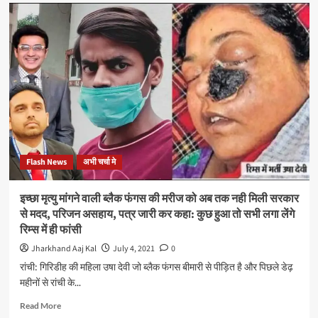
वाघेला
कैंसर
और
से
सूरत
पीड़ित
के
मरीज
विधायक
की
हर्ष
मदद
सांघवी
को
आगे
आए
स्वास्थ्य
मंत्री
बन्ना
Flash News
अभी चर्चा मे
गुप्ता
इच्छा मृत्यु मांगने वाली ब्लैक फंगस की मरीज को अब तक नही मिली सरकार
से मदद, परिजन असहाय, पत्र जारी कर कहा: कुछ हुआ तो सभी लगा लेंगे
रिम्स में ही फांसी
Jharkhand Aaj Kal
July 4, 2021
0
रांची: गिरिडीह की महिला उषा देवी जो ब्लैक फंगस बीमारी से पीड़ित है और पिछले डेढ़
महीनों से रांची के...
Read
Read More
more