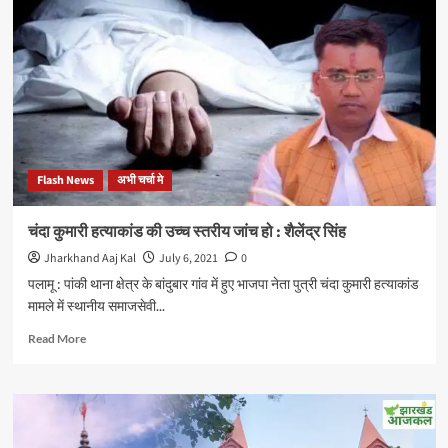
लगा
महंगाई
को
दर्शाता
पोस्टर
हटा,
डॉ
अजय
समर्थको
Flash News
अभी चर्चा मे
ने
लगाया
भाजपा
चंदा कुमारी हत्याकांड की उच्च स्तरीय जांच हो : शैलेंद्र सिंह
पर
Jharkhand Aaj Kal
July 6, 2021
0
आरोप
पलामू : पांकी थाना क्षेत्र के बांदुबार गांव में हुए भाजपा नेता पुत्री चंदा कुमारी हत्याकांड
मामले में स्थानीय समाजसेवी...
Read
Read More
more
about
चंदा
कुमारी
हत्याकांड