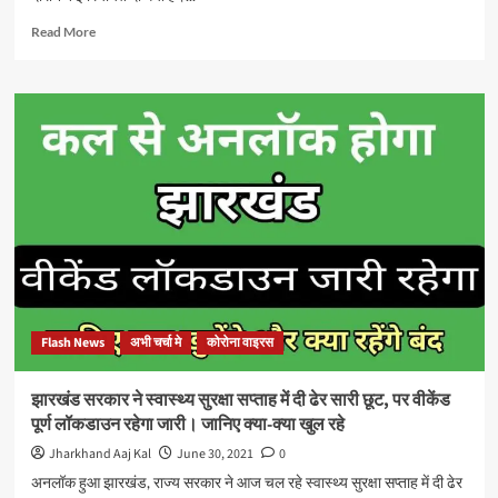
आवाज,
कहा:
Read
Read More
जल्द
more
मरम्मती
about
हो
डॉ
इस
अजय
महत्वपूर्ण
कुमार
सड़क
का
का
प्रयास
रंग
लाया,
झारखण्ड
सरकार
ने
माना
सुझाव,
Flash News
अभी चर्चा मे
कोरोना वाइरस
खुले
पार्क,
स्टेडियम
झारखंड सरकार ने स्वास्थ्य सुरक्षा सप्ताह में दी ढेर सारी छूट, पर वीकेंड
एवं
पूर्ण लॉकडाउन रहेगा जारी। जानिए क्या-क्या खुल रहे
रेस्टोरेंट
Jharkhand Aaj Kal
June 30, 2021
0
अनलॉक हुआ झारखंड, राज्य सरकार ने आज चल रहे स्वास्थ्य सुरक्षा सप्ताह में दी ढेर