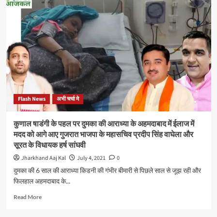
के
अधीन
जनता
के
लिए
मंदिर,
गिरजाघर,
गुरुद्वारा,
मस्जिद
और
Flash News
अभी चर्चा मे
अन्य
धार्मिक
स्थल
कुणाल षाडंगी के पहल पर दुमका की आराध्या के अहमदाबाद में ईलाज में
खोलने
मदद को आगे आए गुजरात भाजपा के महासचिव प्रदीप सिंह वाघेला और
की
सूरत के विधायक हर्ष सांघवी
अनुमति
दे
Jharkhand Aaj Kal
July 4, 2021
0
सरकार-
दुमका की 6 साल की आराध्या किडनी की गंभीर बीमारी से पिछले साल से जूझ रही और
डॉ
फिलहाल अहमदाबाद के...
अजय
कुमार
Read
Read More
more
about