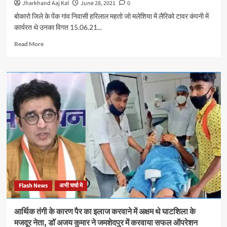
मिले
Jharkhand Aaj Kal
June 28, 2021
0
विद्युत
बोकारो जिले के पेंक गांव निवासी हरिलाल महतो जो मलेशिया में लैरिको टावर कंपनी में
विभाग
कार्यरत थे उनका विगत 15.06.21...
के
महाप्रबंधक
Read
Read More
से
more
और
about
आश्रितों
बोकारो
को
के
पांच
मजदूर
लाख
की
मुआवजा
मलेशिया
व
में
सरकारी
मृत्यु,
नौकरी
शिक्षा
देने
मंत्री
की
जगरनाथ
मांग
महतो
की
ने
Flash News
अभी चर्चा मे
शव
लाने
के
आर्थिक तंगी के कारण पैर का इलाज करवाने में अक्षम थे घाटशिला के
लिए
मजदूर नेता, डॉ अजय कुमार ने जमशेदपुर में करवाया सफल ऑपरेशन
विदेश