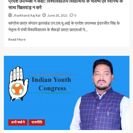
प्रदेश उपाध्यक्ष ने कहा: विश्वविद्यालय विद्यार्थियों के भविष्य एवं स्वास्थ के
अजय
साथ खिलवाड़ न करे
कुमार
ने
Jharkhand Aaj Kal
June 26, 2021
0
जमशेदपुर
कांग्रेस छात्र संगठन झारखंड एन.एस.यू.आई के प्रदेश उपाध्यक्ष इंदरजीत सिंह के
में
नेतृत्व में रांची विश्वविद्यालय के सैकड़ो छात्र छात्राओं ने...
करवाया
सफल
Read
Read More
ऑपरेशन
more
about
NSUI
ने
विभिन्न
मांगों
को
लेकर
रांची
विश्वविद्यालय
में
तालाबंदी
की।
प्रदेश
अभी चर्चा मे
राजनीति
उपाध्यक्ष
ने