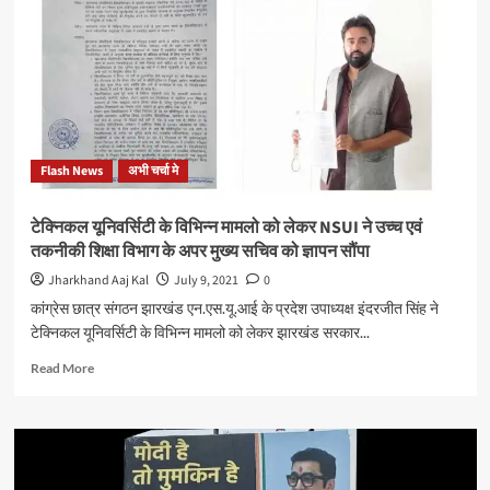
मामला:
पुलिस
द्वारा
बेवजह
पिटाई
पर
पूर्व
विधायक
Flash News
अभी चर्चा मे
कुणाल
षाड़ंगी
ने
टेक्निकल यूनिवर्सिटी के विभिन्न मामलो को लेकर NSUI ने उच्च एवं
की
तकनीकी शिक्षा विभाग के अपर मुख्य सचिव को ज्ञापन सौंपा
थी
झारखंड
Jharkhand Aaj Kal
July 9, 2021
0
पुलिस
कांग्रेस छात्र संगठन झारखंड एन.एस.यू.आई के प्रदेश उपाध्यक्ष इंदरजीत सिंह ने
से
टेक्निकल यूनिवर्सिटी के विभिन्न मामलो को लेकर झारखंड सरकार...
शिकायत,
जमशेदपुर
Read
Read More
पुलिस
more
जल्द
about
कर
टेक्निकल
सकती
यूनिवर्सिटी
है
के
कार्रवाई
विभिन्न