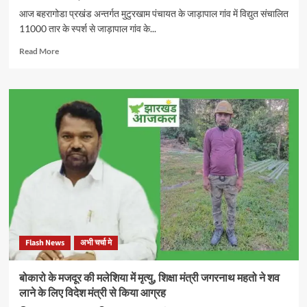
क्या
आज बहरागोडा प्रखंड अन्तर्गत मुटुरखाम पंचायत के जाड़ापाल गांव में विद्युत संचालित
खुल
11000 तार के स्पर्श से जाड़ापाल गांव के...
रहे
Read
Read More
more
about
11000V
तार
के
संपर्क
में
आने
से
आज
हुए
दो
युवकों
के
Flash News
अभी चर्चा मे
मौत
के
बाद
बोकारो के मजदूर की मलेशिया में मृत्यु, शिक्षा मंत्री जगरनाथ महतो ने शव
जमशेदपुर
लाने के लिए विदेश मंत्री से किया आग्रह
सांसद