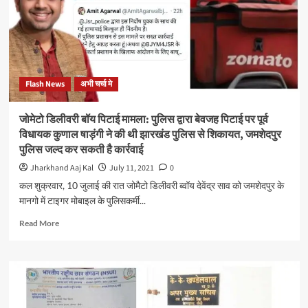
के
बाद
मैक्सिलोफेशियल
प्रोस्थेसिस
हो
सकती
Flash News
अभी चर्चा मे
है
काफी
कारगर
जोमेटो डिलीवरी बॉय पिटाई मामला: पुलिस द्वारा बेवजह पिटाई पर पूर्व
सिद्ध:
विधायक कुणाल षाड़ंगी ने की थी झारखंड पुलिस से शिकायत, जमशेदपुर
डॉ
पुलिस जल्द कर सकती है कार्रवाई
मनीष
गौतम
Jharkhand Aaj Kal
July 11, 2021
0
(मैक्सिलोफेशियल
कल शुक्रवार, 10 जुलाई की रात जोमैटो डिलीवरी ब्वॉय देवेंद्र साव को जमशेदपुर के
प्रोस्थोडोंटिस्ट)
मानगो में टाइगर मोबाइल के पुलिसकर्मी...
Read
Read More
more
about
जोमेटो
डिलीवरी
बॉय
पिटाई