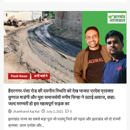
about
इच्छा
मृत्यु
मांगने
वाली
ब्लैक
फंगस
की
मरीज
को
अब
तक
नही
Flash News
अभी चर्चा मे
मिली
सरकार
से
हैदरनगर-पंसा रोड की दयनीय स्थिति को देख भाजपा प्रदेश प्रवक्ता
मदद,
कुणाल षाडंगी और युवा समाजसेवी मनीष सिन्हा ने उठाई आवाज, कहा:
परिजन
जल्द मरम्मती हो इस महत्वपूर्ण सड़क का
असहाय,
पत्र
Jharkhand Aaj Kal
July 2, 2021
0
जारी
झारखंड राज्य का सबसे बड़ा पूल जो पलामू जिले को गढ़वा और झारखंड को दो राज्यों
कर
क्रमश: उत्तर प्रदेश और...
कहा: