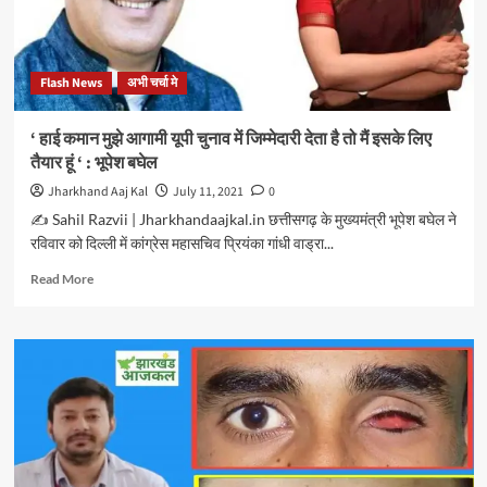
की
अपील
को
सुप्रीम
Flash News
अभी चर्चा मे
कोर्ट
ने
किया
‘ हाई कमान मुझे आगामी यूपी चुनाव में जिम्मेदारी देता है तो मैं इसके लिए
खारिज,
तैयार हूं ‘ : भूपेश बघेल
सांसद
निशिकांत
Jharkhand Aaj Kal
July 11, 2021
0
दुबे
✍️ Sahil Razvii | Jharkhandaajkal.in छत्तीसगढ़ के मुख्यमंत्री भूपेश बघेल ने
ने
रविवार को दिल्ली में कांग्रेस महासचिव प्रियंका गांधी वाड्रा...
कहा:
सत्यमेव
Read
Read More
जयते
more
about
‘
हाई
कमान
मुझे
आगामी
यूपी
चुनाव
में