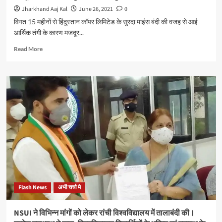
मंत्री
Jharkhand Aaj Kal
June 26, 2021
0
से
विगत 15 महीनों से हिंदुस्तान कॉपर लिमिटेड के सुरदा माइंस बंदी की वजह से आई
किया
आर्थिक तंगी के कारण मजदूर...
आग्रह
Read
Read More
more
about
आर्थिक
तंगी
के
कारण
पैर
का
इलाज
करवाने
में
अक्षम
थे
घाटशिला
Flash News
अभी चर्चा मे
के
मजदूर
नेता,
NSUI ने विभिन्न मांगों को लेकर रांची विश्वविद्यालय में तालाबंदी की।
डॉ