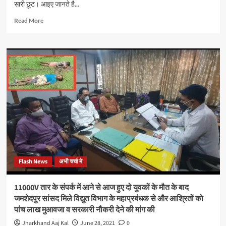
सारी छूट। आइए जानते है...
Read
Read More
more
about
झारखंड
सरकार
ने
स्वास्थ्य
सुरक्षा
सप्ताह
में
दी
ढेर
सारी
छूट,
पर
Flash News
अभी चर्चा मे
वीकेंड
पूर्ण
लॉकडाउन
11000V तार के संपर्क में आने से आज हुए दो युवकों के मौत के बाद
रहेगा
जमशेदपुर सांसद मिले विद्युत विभाग के महाप्रबंधक से और आश्रितों को
जारी।
पांच लाख मुआवजा व सरकारी नौकरी देने की मांग की
जानिए
क्या-
Jharkhand Aaj Kal
June 28, 2021
0