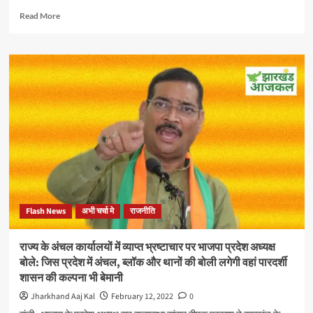
ने
Read
Read More
महामहिम
more
राज्यपाल
about
को
साहेबगंज
ज्ञापन
के
सौंपकर
तालझारी
लगाई
थाने
गुहार
में
एक
दलित
व्यक्ति
की
पुलिस
कस्टडी
में
Flash News
अभी चर्चा मे
राजनीति
मौत
पर
सांसद
राज्य के अंचल कार्यालयों में व्याप्त भ्रष्टाचार पर भाजपा प्रदेश अध्यक्ष
दीपक
बोले: जिस प्रदेश में अंचल, ब्लॉक और थानों की बोली लगेगी वहां पारदर्शी
प्रकाश
शासन की कल्पना भी बेमानी
ने
कहा
Jharkhand Aaj Kal
February 12, 2022
0
: