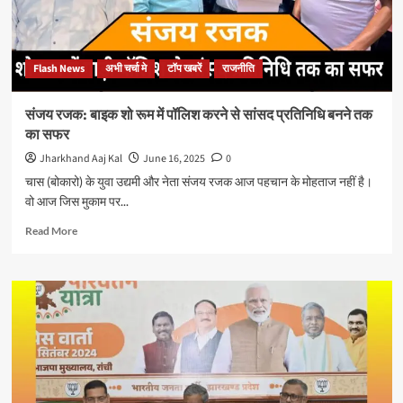
प्रवक्ता
कुणाल
षाड़ंगी
ने
Flash News
अभी चर्चा मे
टॉप खबरें
राजनीति
केंद्र
सरकार
को
संजय रजक: बाइक शो रूम में पॉलिश करने से सांसद प्रतिनिधि बनने तक
घेरा
का सफर
Jharkhand Aaj Kal
June 16, 2025
0
चास (बोकारो) के युवा उद्यमी और नेता संजय रजक आज पहचान के मोहताज नहीं है।
वो आज जिस मुकाम पर...
Read
Read More
more
about
संजय
रजक:
बाइक
शो
रूम
में
पॉलिश
करने