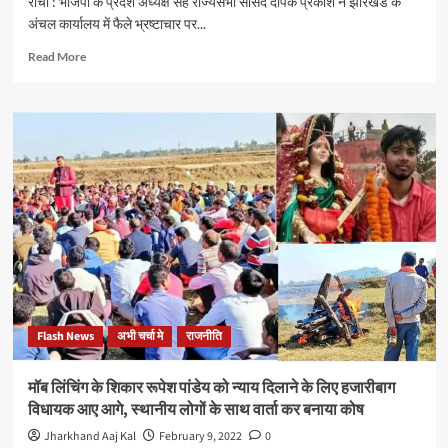
रांची : भाजपा के प्रदेश अध्यक्ष सह राज्यसभा सांसद दीपक प्रकाश ने झारखंड के
वर्तमान
अंचल कार्यालय में फैले भ्रष्टाचार पर...
सरकार
में
Read
Read More
दलित
more
समाज
about
तनिक
राज्य
भी
के
सुरक्षित
अंचल
नहीं
कार्यालयों
में
व्याप्त
भ्रष्टाचार
पर
भाजपा
प्रदेश
अध्यक्ष
बोले:
Flash News
अभी चर्चा मे
राजनीति
जिस
प्रदेश
में
मॉब लिंचिंग के शिकार रूपेश पांडेय को न्याय दिलाने के लिए हजारीबाग
अंचल,
विधायक आए आगे, स्थानीय लोगों के साथ वार्ता कर बनाया कोष
ब्लॉक
और
Jharkhand Aaj Kal
February 9, 2022
0