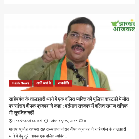
more
about
दो
वर्ष
बीतने
के
बाद
भी
बाबूलाल
मरांडी
को
नेता
प्रतिपक्ष
नही
Flash News
अभी चर्चा मे
राजनीति
बनाने
पर
प्रदेश
साहेबगंज के तालझारी थाने में एक दलित व्यक्ति की पुलिस कस्टडी में मौत
भाजपा
पर सांसद दीपक प्रकाश ने कहा : वर्तमान सरकार में दलित समाज तनिक
हुई
भी सुरक्षित नहीं
आक्रोशित,
भाजपा
Jharkhand Aaj Kal
February 25, 2022
0
सांसद
भाजपा प्रदेश अध्यक्ष सह राज्यसभा सांसद दीपक प्रकाश ने साहेबगंज के तालझारी
एवम
थाने में देबू तुरी नामक एक दलित व्यक्ति...
विधायकों