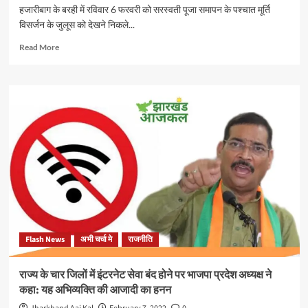
थानों
हजारीबाग के बरही में रविवार 6 फरवरी को सरस्वती पूजा समापन के पश्चात मूर्ति
की
विसर्जन के जुलूस को देखने निकले...
बोली
लगेगी
Read
Read More
वहां
more
पारदर्शी
about
शासन
मॉब
की
लिंचिंग
कल्पना
के
भी
शिकार
बेमानी
रूपेश
पांडेय
को
न्याय
दिलाने
के
लिए
हजारीबाग
Flash News
अभी चर्चा मे
राजनीति
विधायक
आए
आगे,
राज्य के चार जिलों में इंटरनेट सेवा बंद होने पर भाजपा प्रदेश अध्यक्ष ने
स्थानीय
कहा: यह अभिव्यक्ति की आजादी का हनन
लोगों
के