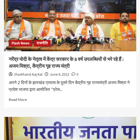
है
मुख्यमंत्री
हेमन्त
सोरेन
और
उनके
सभी
Flash News
राजनीति
मंत्री
हैं
प्रोफेसर
नरेंद्र मोदी के नेतृत्व में केंद्र सरकार के 8 वर्ष उपलब्धियों से भरे रहे हैं :
:-
अजय मिश्रा, केंद्रीय गृह राज्य मंत्री
दीपक
प्रकाश
Jharkhand Aaj Kal
June 9, 2022
0
अपने 2 दिनों के झारखंड प्रवास के दूसरे दिन केंद्रीय गृह राज्यमंत्री अजय मिश्रा ने
प्रदेश भाजपा द्वारा आयोजित "प्रेस...
Read
Read More
more
about
नरेंद्र
मोदी
के
नेतृत्व