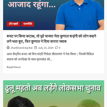
घुसपैठ
से
राज्य
की
बदलती
टॉप खबरें
राजनीति
डेमोग्राफी
के
खिलाफ
बजट पर किया कटाक्ष, तो पूर्व भाजपा नेता कुणाल षाड़ंगी को लोग कहने
प्रदेश
लगे भला बुरा, फिर कुणाल ने दिया करारा जवाब
भाजपा
निकलेगी
Jharkhand Aaj Kal
July 23, 2024
0
परिवर्तन
आज केंद्रीय बजट को वित्त मंत्री निर्मला सीतारमण ने पेश किया। जिसमें मिडिल
यात्रा
क्लास को अनदेखा के साथ झारखंड को...
Read
Read More
more
about
बजट
पर
किया
कटाक्ष,
तो
पूर्व