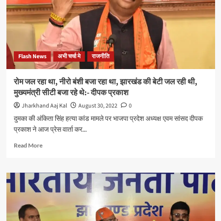
प्रदेश
प्रवक्ता
कुणाल
षाड़ंगी
मिले
राष्ट्रपति
Flash News
अभी चर्चा मे
राजनीति
से,
क्षेत्र
के
रोम जल रहा था, नीरो बंशी बजा रहा था, झारखंड की बेटी जल रही थी,
कई
मुख्यमंत्री सीटी बजा रहे थे:- दीपक प्रकाश
मुद्दों
पर
Jharkhand Aaj Kal
August 30, 2022
0
संज्ञान
दुमका की अंकिता सिंह हत्या कांड मामले पर भाजपा प्रदेश अध्यक्ष एवम सांसद दीपक
लेने
प्रकाश ने आज प्रेस वार्ता कर...
का
किया
Read
Read More
अनुरोध
more
about
रोम
जल
रहा
था,
नीरो
बंशी