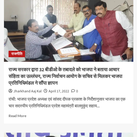
पर
माइंस
का
आवंटन
अब
बीवी
कल्पना
सोरेन
के
राजनीति
नाम
पर
औद्योगिक
राज्य सरकार द्वारा 32 बीडीओ के तबादले को भाजपा ने बताया आचार
भूमि
संहिता का उल्लंघन, राज्य निर्वाचन आयोग के सचिव से मिलकर भाजपा
का
प्रतिनिधिमंडल ने सौंपा ज्ञापन
आवंटन:
रघुवर
Jharkhand Aaj Kal
April 17, 2022
0
दास,
रांची: भाजपा प्रदेश अध्यक्ष एवं सांसद दीपक प्रकाश के निर्देशानुसार भाजपा का एक
पूर्व
चार सदस्यीय प्रतिनिधिमंडल प्रदेश महामंत्री बालमुकुंद सहाय...
मुख्यमंत्री
Read
Read More
more
about
राज्य