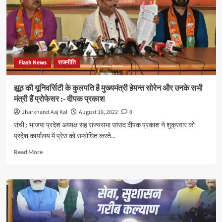
बजा
रहा
था,
झारखंड
की
बेटी
Flash News
राजनीति
जल
रही
थी,
झूठ की यूनिवर्सिटी के कुलपति है मुख्यमंत्री हेमन्त सोरेन और उनके सभी
मुख्यमंत्री
मंत्री हैं प्रोफेसर :- दीपक प्रकाश
सीटी
बजा
Jharkhand Aaj Kal
August 19, 2022
0
रहे
रांची : भाजपा प्रदेश अध्यक्ष सह राज्यसभा सांसद दीपक प्रकाश ने शुक्रवार को
थे:-
प्रदेश कार्यालय में प्रेस को सम्बोधित करते...
दीपक
प्रकाश
Read
Read More
more
about
झूठ
की
यूनिवर्सिटी
के
कुलपति