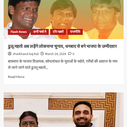
भाजपा
नेता
कुणाल
षाड़ंगी
को
लोग
Flash News
अभी चर्चा मे
टॉप खबरें
राजनीति
कहने
लगे
भला
ढुलू महतो अब लड़ेंगे लोकसभा चुनाव, धनबाद से बने भाजपा के उम्मीदवार
बुरा,
Jharkhand Aaj Kal
March 24, 2024
0
फिर
कुणाल
बाघमारा के भाजपा विधायक, कोयलांचल के युवाओं के चहेते, गरीबों की आवाज के नाम
ने
से जाने जाने वाले ढुल्लू महतो...
दिया
करारा
Read
Read More
जवाब
more
about
ढुलू
महतो
अब
लड़ेंगे
लोकसभा
चुनाव,
धनबाद