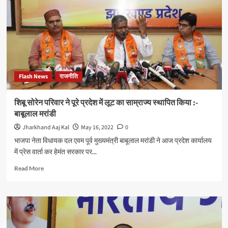
में
केंद्र
सरकार
के
8
वर्ष
उपलब्धियों
से
Flash News
राजनीति
भरे
रहे
हैं
शिबू सोरेन परिवार ने पूरे प्रदेश में लूट का साम्राज्य स्थापित किया :-
:
बाबूलाल मरांडी
अजय
मिश्रा,
Jharkhand Aaj Kal
May 16, 2022
0
केंद्रीय
भाजपा नेता विधायक दल एवम पूर्व मुख्यमंत्री बाबूलाल मरांडी ने आज प्रदेश कार्यालय
गृह
में प्रेस वार्ता कर हेमंत सरकार पर...
राज्य
मंत्री
Read
Read More
more
about
शिबू
सोरेन
परिवार
ने