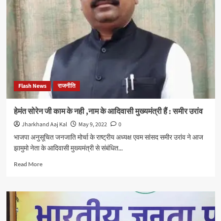
भी
लूटा
और
अधिकारियों
को
लूटने
की
छूट
भी
Flash News
राजनीति
दी
:
दीपक
हेमंत सोरेन जी काम के नही ,नाम के आदिवासी मुख्यमंत्री हैं : समीर उरांव
प्रकाश,
Jharkhand Aaj Kal
May 9, 2022
0
भाजपा
प्रदेश
भाजपा अनुसूचित जनजाति मोर्चा के राष्ट्रीय अध्यक्ष एवम सांसद समीर उरांव ने आज
अध्यक्ष
झामुमो नेता के आदिवासी मुख्यमंत्री से संबंधित...
Read
Read More
more
about
हेमंत
सोरेन
जी
काम