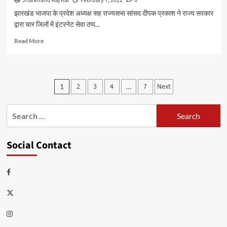
Jharkhand Aaj Kal
February 7, 2022
0
साथ
झारखंड भाजपा के प्रदेश अध्यक्ष सह राज्यसभा सांसद दीपक प्रकाश ने राज्य सरकार
वार्ता
द्वारा चार जिलों में इंटरनेट सेवा ठप्प...
कर
बनाया
Read
Read More
कोष
more
about
राज्य
के
Posts
2
3
4
7
Next
1
…
चार
pagination
जिलों
में
Search
इंटरनेट
for:
सेवा
बंद
Social Contact
होने
पर
भाजपा
Facebook
प्रदेश
अध्यक्ष
Twitter
ने
कहा:
Instagram
यह
अभिव्यक्ति