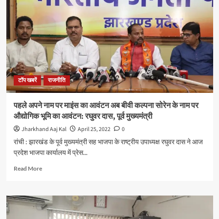
के
नही
,नाम
के
आदिवासी
मुख्यमंत्री
हैं
:
टॉप खबरें
राजनीति
समीर
उरांव
पहले अपने नाम पर माइंस का आवंटन अब बीवी कल्पना सोरेन के नाम पर
औद्योगिक भूमि का आवंटन: रघुवर दास, पूर्व मुख्यमंत्री
Jharkhand Aaj Kal
April 25, 2022
0
रांची : झारखंड के पूर्व मुख्यमंत्री सह भाजपा के राष्ट्रीय उपाध्यक्ष रघुवर दास ने आज
प्रदेश भाजपा कार्यालय में प्रेस...
Read
Read More
more
about
पहले
अपने
नाम