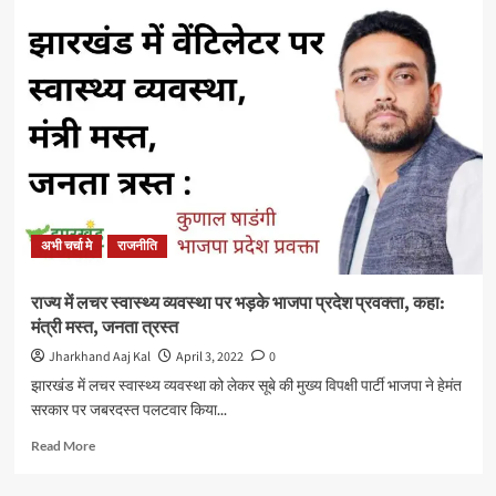
सौंपा
करने
ज्ञापन
वाले
मंत्री
बन्ना
गुप्ता
को
मुख्यमंत्री
बर्खास्त
करें:
प्रतुल
शाहदेव,
अभी चर्चा मे
राजनीति
प्रदेश
प्रवक्ता,
भाजपा
राज्य में लचर स्वास्थ्य व्यवस्था पर भड़के भाजपा प्रदेश प्रवक्ता, कहा:
मंत्री मस्त, जनता त्रस्त
Jharkhand Aaj Kal
April 3, 2022
0
झारखंड में लचर स्वास्थ्य व्यवस्था को लेकर सूबे की मुख्य विपक्षी पार्टी भाजपा ने हेमंत
सरकार पर जबरदस्त पलटवार किया...
Read
Read More
more
about