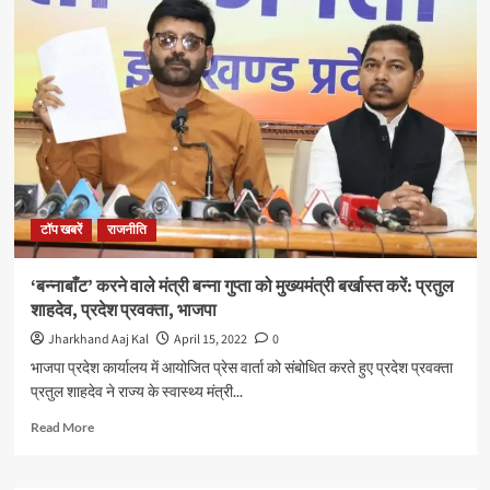
सरकार
द्वारा
32
बीडीओ
के
तबादले
को
भाजपा
ने
बताया
आचार
टॉप खबरें
राजनीति
संहिता
का
उल्लंघन,
‘बन्नाबाँट’ करने वाले मंत्री बन्ना गुप्ता को मुख्यमंत्री बर्खास्त करें: प्रतुल
राज्य
शाहदेव, प्रदेश प्रवक्ता, भाजपा
निर्वाचन
आयोग
Jharkhand Aaj Kal
April 15, 2022
0
के
भाजपा प्रदेश कार्यालय में आयोजित प्रेस वार्ता को संबोधित करते हुए प्रदेश प्रवक्ता
सचिव
प्रतुल शाहदेव ने राज्य के स्वास्थ्य मंत्री...
से
मिलकर
Read
Read More
भाजपा
more
प्रतिनिधिमंडल
about
ने
‘बन्नाबाँट’