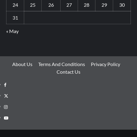
24
25
26
27
28
29
30
31
« May
About Us
Terms And Conditions
Privacy Policy
Contact Us
Facebook
Twitter
Instagram
Youtube