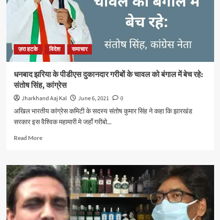
टकराईं
दो
ट्रेनें,
अबतक
30
ज़रा हटके
विदेश
समाचार
की
मौत,
50
धनबाद झरिया के पीडीएस दुकानदार गरीबों के चावल को बंगाल में बेच रहे:
घायल
संतोष सिंह, कांग्रेस
Jharkhand Aaj Kal
June 6, 2021
0
अखिल भारतीय कांग्रेस कमिटी के सदस्य संतोष कुमार सिंह ने कहा कि झारखंड
सरकार इस वैश्विक महामारी मे जहाँ गरीबो...
Read
Read More
more
about
धनबाद
झरिया
के
पीडीएस
दुकानदार
गरीबों