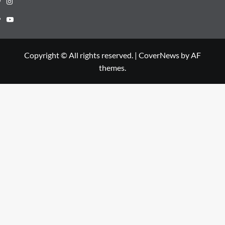
Youtube
Copyright © All rights reserved.
|
CoverNews
by AF
themes.