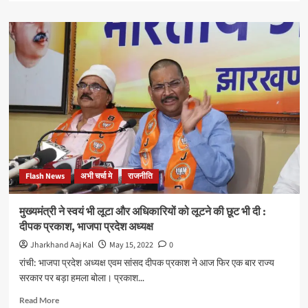
about
शिबू
सोरेन
परिवार
ने
पूरे
प्रदेश
में
लूट
का
साम्राज्य
स्थापित
किया
Flash News
अभी चर्चा मे
राजनीति
:-
बाबूलाल
मरांडी
मुख्यमंत्री ने स्वयं भी लूटा और अधिकारियों को लूटने की छूट भी दी :
दीपक प्रकाश, भाजपा प्रदेश अध्यक्ष
Jharkhand Aaj Kal
May 15, 2022
0
रांची: भाजपा प्रदेश अध्यक्ष एवम सांसद दीपक प्रकाश ने आज फिर एक बार राज्य
सरकार पर बड़ा हमला बोला। प्रकाश...
Read
Read More