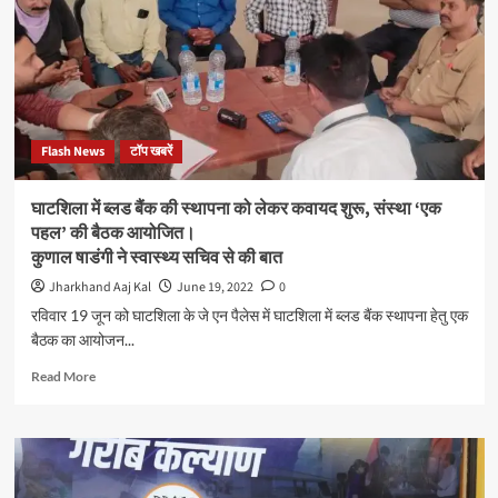
दिवस
पर
प्रदेश
भाजपा
ने
513
मंडलों
Flash News
टॉप खबरें
के
2200
स्थानों
घाटशिला में ब्लड बैंक की स्थापना को लेकर कवायद शुरू, संस्था ‘एक
पर
पहल’ की बैठक आयोजित।
आयोजित
कुणाल षाडंगी ने स्वास्थ्य सचिव से की बात
किया
योग
Jharkhand Aaj Kal
June 19, 2022
0
कार्यक्रम
रविवार 19 जून को घाटशिला के जे एन पैलेस में घाटशिला में ब्लड बैंक स्थापना हेतु एक
बैठक का आयोजन...
Read
Read More
more
about
घाटशिला
में
ब्लड