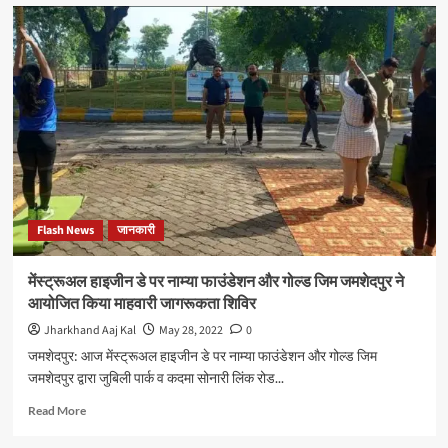
मुसाबनी
की
दिव्यांग
बुजुर्ग
महिला
को
भाजपा
प्रदेश
प्रवक्ता
कुणाल
षाडंगी
के
Flash News
जानकारी
पहल
पर
मिला
मेंस्ट्रूअल हाइजीन डे पर नाम्या फाउंडेशन और गोल्ड जिम जमशेदपुर ने
ट्राई
आयोजित किया माहवारी जागरूकता शिविर
साइकिल
Jharkhand Aaj Kal
May 28, 2022
0
जमशेदपुर: आज मेंस्ट्रूअल हाइजीन डे पर नाम्या फाउंडेशन और गोल्ड जिम
जमशेदपुर द्वारा जुबिली पार्क व कदमा सोनारी लिंक रोड...
Read
Read More
more
about