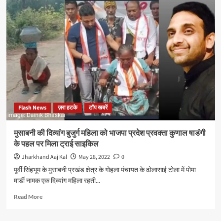
ट्रक
हाइवा
ओनर्स
एसोसिएशन
ने
माईनिंग
के
चालान
की
वैद्यता
को
Flash News
ज़रा हटके
टॉप खबरें
2
घंटे
से
मुसाबनी की दिव्यांग बुजुर्ग महिला को भाजपा प्रदेश प्रवक्ता कुणाल षाडंगी
बढ़ाकर
के पहल पर मिला ट्राई साइकिल
24
घंटे
Jharkhand Aaj Kal
May 28, 2022
0
करने
पूर्वी सिंहभूम के मुसाबनी प्रखंड क्षेत्र के गोहला पंचायत के ढोलासाई टोला में पोमा
का
मार्डी नामक एक दिव्यांग महिला रहती...
किया
अनुरोध
Read
Read More
more
about