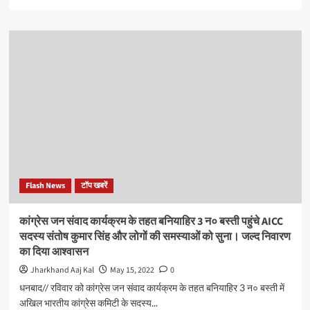
more
about
मुख्यमंत्री
ने
स्वयं
भी
लूटा
और
अधिकारियों
को
लूटने
की
छूट
भी
Flash News
टॉप खबरें
दी
:
दीपक
कांग्रेस जन संवाद कार्यक्रम के तहत बनियाहिर 3 न० बस्ती पहुंचे AICC
प्रकाश,
सदस्य संतोष कुमार सिंह और लोगों की समस्याओं को सुना। जल्द निवारण
भाजपा
का दिया आश्वासन
प्रदेश
अध्यक्ष
Jharkhand Aaj Kal
May 15, 2022
0
धनबाद// रविवार को कांग्रेस जन संवाद कार्यक्रम के तहत बनियाहिर 3 न० बस्ती में
अखिल भारतीय कांग्रेस कमिटी के सदस्य...