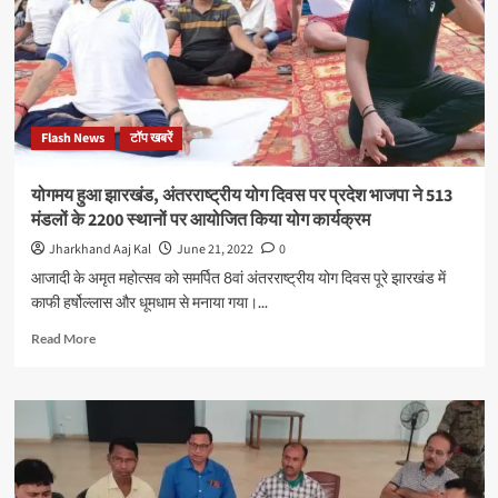
ने
गुरुपूर्णिमा
श्रद्धा
और
कृतज्ञता
के
Flash News
टॉप खबरें
साथ
IIT
ISM
योगमय हुआ झारखंड, अंतरराष्ट्रीय योग दिवस पर प्रदेश भाजपा ने 513
निदेशक
मंडलों के 2200 स्थानों पर आयोजित किया योग कार्यक्रम
के
प्रांगण
Jharkhand Aaj Kal
June 21, 2022
0
में
आजादी के अमृत महोत्सव को समर्पित 8वां अंतरराष्ट्रीय योग दिवस पूरे झारखंड में
मनाया
काफी हर्षोल्लास और धूमधाम से मनाया गया।...
Read
Read More
more
about
योगमय
हुआ
झारखंड,
अंतरराष्ट्रीय
योग