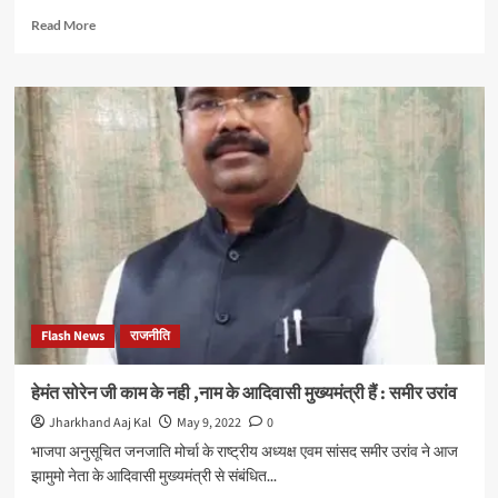
Read
Read More
more
about
कांग्रेस
जन
संवाद
कार्यक्रम
के
तहत
बनियाहिर
3
न०
बस्ती
पहुंचे
AICC
Flash News
राजनीति
सदस्य
संतोष
कुमार
हेमंत सोरेन जी काम के नही ,नाम के आदिवासी मुख्यमंत्री हैं : समीर उरांव
सिंह
Jharkhand Aaj Kal
May 9, 2022
0
और
लोगों
भाजपा अनुसूचित जनजाति मोर्चा के राष्ट्रीय अध्यक्ष एवम सांसद समीर उरांव ने आज
की
झामुमो नेता के आदिवासी मुख्यमंत्री से संबंधित...
समस्याओं