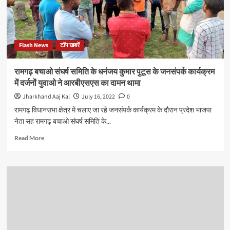
भाजपा
नेता
धनंजय
कुमार
Flash News
टॉप खबरें
पुटूस
ने
किया
रामगढ़ बचाओ संघर्ष समिति के धनंजय कुमार पुटूस के जनसंपर्क कार्यक्रम
उद्घाटन
में दर्जनों युवाओ ने आरबीएसएस का दामन थामा
Jharkhand Aaj Kal
July 16, 2022
0
रामगढ़ विधानसभा क्षेत्र में चलाए जा रहे जनसंपर्क कार्यक्रम के दौरान प्रदेश भाजपा
नेता सह रामगढ़ बचाओ संघर्ष समिति के...
Read
Read More
more
about
रामगढ़
बचाओ
संघर्ष
समिति
के
धनंजय
कुमार