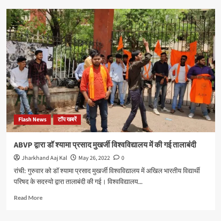
मेंस्ट्रूअल
हाइजीन
डे
पर
नाम्या
फाउंडेशन
और
गोल्ड
जिम
जमशेदपुर
ने
आयोजित
Flash News
टॉप खबरें
किया
माहवारी
जागरूकता
ABVP द्वारा डॉ श्यामा प्रसाद मुखर्जी विश्वविद्यालय में की गई तालाबंदी
शिविर
Jharkhand Aaj Kal
May 26, 2022
0
रांची: गुरुवार को डॉ श्यामा प्रसाद मुखर्जी विश्वविद्यालय में अखिल भारतीय विद्यार्थी
परिषद के सदस्यो द्वारा तालाबंदी की गई। विश्वविद्यालय...
Read
Read More
more
about