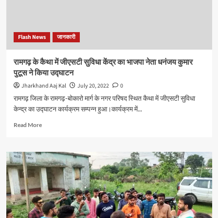
योग
कार्यशाला
हजारीबाग
में
Flash News
जानकारी
आज
से
आरंभ
रामगढ़ के कैथा में जीएसटी सुविधा केंद्र का भाजपा नेता धनंजय कुमार
पुटूस ने किया उद्घाटन
Jharkhand Aaj Kal
July 20, 2022
0
रामगढ़ जिला के रामगढ़-बोकारो मार्ग के नगर परिषद स्थित कैथा में जीएसटी सुविधा
केन्द्र का उद्घाटन कार्यक्रम सम्पन्न हुआ।कार्यक्रम में...
Read
Read More
more
about
रामगढ़
के
कैथा
में
जीएसटी
सुविधा
केंद्र
का