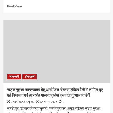
Read
Read More
more
about
पहले
अपने
नाम
पर
माइंस
का
आवंटन
अब
बीवी
कल्पना
सोरेन
के
जानकारी
टॉप खबरें
नाम
पर
औद्योगिक
सड़क सुरक्षा जागरूकता हेतु आयोजित मोटरसाइकिल रैली में शामिल हुए
भूमि
पूर्व विधायक एवं झारखंड भाजपा प्रदेश प्रवक्ता कुणाल षाड़ंगी
का
आवंटन:
Jharkhand Aaj Kal
April 24, 2022
0
रघुवर
जमशेदपुर: रविवार को ब्रह्माकुमारी, जमशेदपुर द्वारा ‘अमृत महोत्सव सड़क सुरक्षा :
दास,