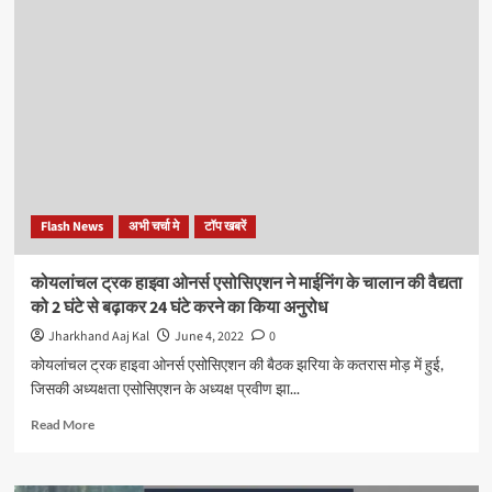
के
नेतृत्व
में
केंद्र
सरकार
के
8
वर्ष
उपलब्धियों
से
Flash News
अभी चर्चा मे
टॉप खबरें
भरे
रहे
हैं
कोयलांचल ट्रक हाइवा ओनर्स एसोसिएशन ने माईनिंग के चालान की वैद्यता
:
को 2 घंटे से बढ़ाकर 24 घंटे करने का किया अनुरोध
अजय
मिश्रा,
Jharkhand Aaj Kal
June 4, 2022
0
केंद्रीय
कोयलांचल ट्रक हाइवा ओनर्स एसोसिएशन की बैठक झरिया के कतरास मोड़ में हुई,
गृह
जिसकी अध्यक्षता एसोसिएशन के अध्यक्ष प्रवीण झा...
राज्य
मंत्री
Read
Read More
more
about
कोयलांचल