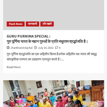
पुटूस
के
जनसंपर्क
कार्यक्रम
में
Flash News
जानकारी
टॉप खबरें
दर्जनों
युवाओ
ने
GURU PURNIMA SPECIAL :
आरबीएसएस
गुरु पूर्णिमा भारत के महान गुरुओं के प्रति मधुरतम श्रद्धांजलि है।
का
दामन
Jharkhand Aaj Kal
July 14, 2022
0
थामा
गुरु पूर्णिमा श्रद्धांजलि का एक अद्वितीय दिवस हैअनेक अद्वितीय पक्ष भारत की समृद्ध
सांस्कृतिक परम्परा का उदाहरण प्रस्तुत करते हैं।...
Read
Read More
more
about
GURU
PURNIMA
SPECIAL
:
<br>गुरु
पूर्णिमा