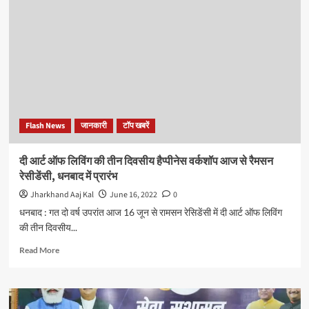
21
जून
को
झारखंड
में
5000
शक्ति
केंद्रों
पर
Flash News
जानकारी
टॉप खबरें
बहेगी
योग
की
दी आर्ट ऑफ लिविंग की तीन दिवसीय हैप्पीनेस वर्कशॉप आज से रैमसन
बयार,
रेसीडेंसी, धनबाद में प्रारंभ
दिखेगा
अद्भुत
Jharkhand Aaj Kal
June 16, 2022
0
संगम
धनबाद : गत दो वर्ष उपरांत आज 16 जून से रामसन रेसिडेंसी में दी आर्ट ऑफ लिविंग
:
की तीन दिवसीय...
संजीव
विजयवर्गीय
Read
Read More
more
about
दी
आर्ट