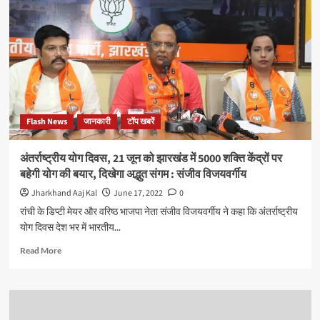
बैंक
की
स्थापना
को
लेकर
कवायद
शुरू,
संस्था
‘एक
Flash News
जानकारी
टॉप खबरें
पहल’
की
बैठक
अंतर्राष्ट्रीय योग दिवस, 21 जून को झारखंड में 5000 शक्ति केंद्रों पर
आयोजित।
बहेगी योग की बयार, दिखेगा अद्भुत संगम : संजीव विजयवर्गीय
<br>कुणाल
षाडंगी
Jharkhand Aaj Kal
June 17, 2022
0
ने
रांची के डिप्टी मेयर और वरिष्ठ भाजपा नेता संजीव विजयवर्गीय ने कहा कि अंतर्राष्ट्रीय
स्वास्थ्य
योग दिवस देश भर में भारतीय...
सचिव
से
Read
Read More
की
more
बात
about
अंतर्राष्ट्रीय
योग
दिवस,