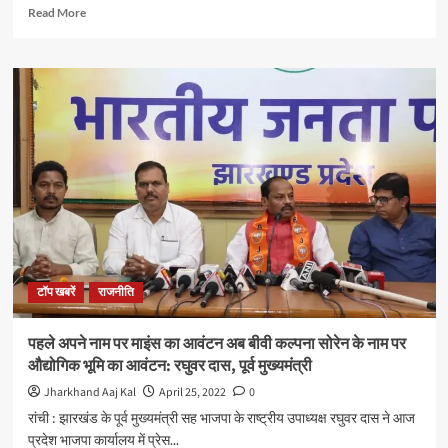
को
Read
Read More
सुना।
more
जल्द
about
निवारण
हेमंत
का
सोरेन
दिया
जी
आश्वासन
काम
के
नही
,नाम
के
आदिवासी
मुख्यमंत्री
हैं
:
टॉप खबरें
राजनीति
समीर
उरांव
पहले अपने नाम पर माइंस का आवंटन अब बीवी कल्पना सोरेन के नाम पर
औद्योगिक भूमि का आवंटन: रघुवर दास, पूर्व मुख्यमंत्री
Jharkhand Aaj Kal
April 25, 2022
0
रांची : झारखंड के पूर्व मुख्यमंत्री सह भाजपा के राष्ट्रीय उपाध्यक्ष रघुवर दास ने आज
प्रदेश भाजपा कार्यालय में प्रेस...