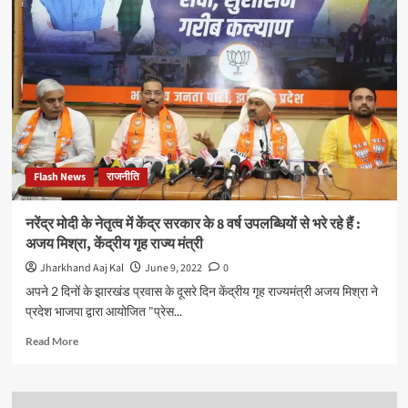
ऑफ
लिविंग
की
तीन
दिवसीय
हैप्पीनेस
वर्कशॉप
आज
से
रैमसन
Flash News
राजनीति
रेसीडेंसी,
धनबाद
में
नरेंद्र मोदी के नेतृत्व में केंद्र सरकार के 8 वर्ष उपलब्धियों से भरे रहे हैं :
प्रारंभ
अजय मिश्रा, केंद्रीय गृह राज्य मंत्री
Jharkhand Aaj Kal
June 9, 2022
0
अपने 2 दिनों के झारखंड प्रवास के दूसरे दिन केंद्रीय गृह राज्यमंत्री अजय मिश्रा ने
प्रदेश भाजपा द्वारा आयोजित "प्रेस...
Read
Read More
more
about
नरेंद्र
मोदी