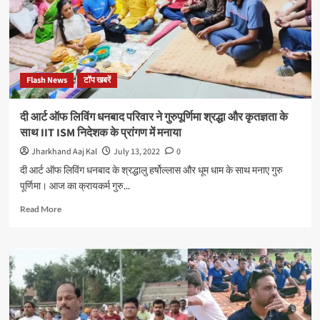
भारत
के
महान
गुरुओं
के
प्रति
Flash News
टॉप खबरें
मधुरतम
श्रद्धांजलि
है।
दी आर्ट ऑफ लिविंग धनबाद परिवार ने गुरुपूर्णिमा श्रद्धा और कृतज्ञता के
साथ IIT ISM निदेशक के प्रांगण में मनाया
Jharkhand Aaj Kal
July 13, 2022
0
दी आर्ट ऑफ लिविंग धनबाद के श्रद्धालु हर्षोल्लास और धूम धाम के साथ मनाए गुरु
पूर्णिमा। आज का क्रायकर्म गुरु...
Read
Read More
more
about
दी
आर्ट
ऑफ
लिविंग
धनबाद
परिवार