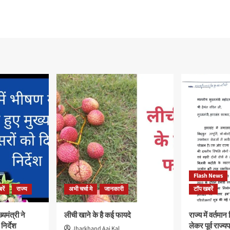
Flash News
रें
राज्य
अभी चर्चा मे
जानकारी
टॉप खबरें
्यमंत्री ने
लीची खाने के है कई फायदे
राज्य में वर्तमा
िर्देश
लेकर पूर्व राज्
Jharkhand Aaj Kal