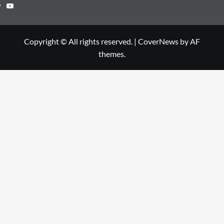
Youtube
Copyright © All rights reserved.
|
CoverNews
by AF
themes.