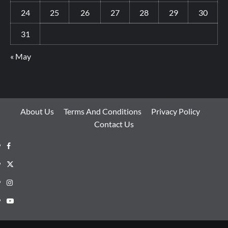
24
25
26
27
28
29
30
31
« May
About Us
Terms And Conditions
Privacy Policy
Contact Us
Facebook
Twitter
Instagram
Youtube