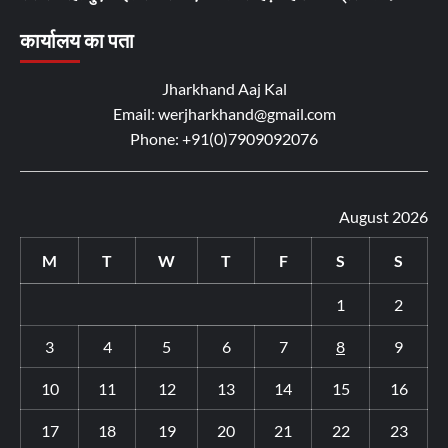
कार्यालय का पता
Jharkhand Aaj Kal
Email: werjharkhand@gmail.com
Phone: +91(0)7909092076
August 2026
M
T
W
T
F
S
S
1
2
3
4
5
6
7
8
9
10
11
12
13
14
15
16
17
18
19
20
21
22
23