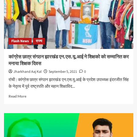
डॉ
मनीष
गौतम
वर्ल्ड
एसोसिएशन
ऑफ
मेडिकल
Flash News
राज्य
एडिटर्स
के
स्थायी
कांग्रेस छात्र संगठन झारखंड एन.एस.यू.आई ने शिक्षको को सम्मानित कर
अंतराष्ट्रीय
मनाया शिक्षक दिवस
सदस्य
बने
Jharkhand Aaj Kal
September 5, 2021
0
रांची : कांग्रेस छात्र संगठन झारखंड एन.एस.यू.आई के प्रदेश उपाध्यक्ष इंदरजीत सिंह
के नेतृत्व में पूर्व राष्ट्रपति और महान शिक्षाविद...
Read
Read More
more
about
कांग्रेस
छात्र
संगठन
झारखंड
एन.एस.यू.आई