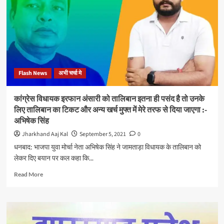
ने
शिक्षको
को
सम्मानित
कर
मनाया
शिक्षक
Flash News
अभी चर्चा मे
दिवस
कांग्रेस विधायक इरफान अंसारी को तालिबान इतना ही पसंद है तो उनके
लिए तालिबान का टिकट और अन्य खर्च मुफ्त में मेरे तरफ से दिया जाएगा :-
अभिषेक सिंह
Jharkhand Aaj Kal
September 5, 2021
0
धनबाद: भाजपा युवा मोर्चा नेता अभिषेक सिंह ने जामताड़ा विधायक के तालिबान को
लेकर दिए बयान पर कल कहा कि...
Read
Read More
more
about
कांग्रेस
विधायक
इरफान