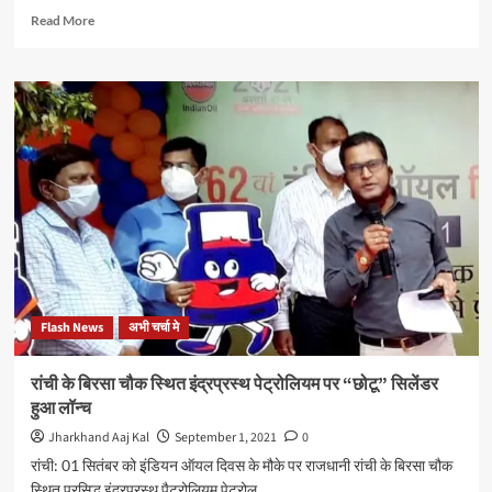
का
Read
Read More
आयोजन
more
about
ट्रेनिंग
लेकर
पदमा
प्रखंड
की
महिलाएं
करेंगी
अपना
रोजगार,
बनेगीं
आत्मनिर्भर
Flash News
अभी चर्चा मे
रांची के बिरसा चौक स्थित इंद्रप्रस्थ पेट्रोलियम पर “छोटू” सिलेंडर
हुआ लॉन्च
Jharkhand Aaj Kal
September 1, 2021
0
रांची: 01 सितंबर को इंडियन ऑयल दिवस के मौके पर राजधानी रांची के बिरसा चौक
स्थित प्रसिद्ध इंद्रप्रस्थ पैट्रोलियम पेट्रोल...