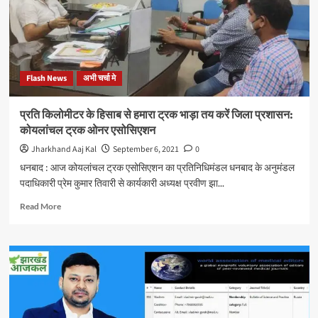
कुंती
ठाकुर
के
मकान
को
Flash News
अभी चर्चा मे
कुणाल
षाडंगी
के
प्रति किलोमीटर के हिसाब से हमारा ट्रक भाड़ा तय करें जिला प्रशासन:
आग्रह
कोयलांचल ट्रक ओनर एसोसिएशन
पर
रोटरी
Jharkhand Aaj Kal
September 6, 2021
0
क्लब
धनबाद : आज कोयलांचल ट्रक एसोसिएशन का प्रतिनिधिमंडल धनबाद के अनुमंडल
ऑफ
पदाधिकारी प्रेम कुमार तिवारी से कार्यकारी अध्यक्ष प्रवीण झा...
जमशेदपुर
ने
Read
Read More
बनवा
more
दिया
about
नया
प्रति
आशियाना
किलोमीटर
के
हिसाब
से
हमारा