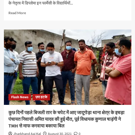
के नेतृत्व में डिप्लोमा इन फार्मेसी के विद्यार्थियों...
Read
Read More
more
about
फार्मेसी
के
छात्रों
के
विभिन्न
मामलों
को
लेकर
स्वास्थ्य
मंत्री
बन्ना
गुप्ता
Flash News
ज़रा हटके
से
मिला
एन.एस.यू.आई
कुछ दिनों पहले बिजली तार के चपेट में आए जादूगोड़ा थाना क्षेत्र के इचड़ा
का
पंचायत निवासी अमित यादव की हुई मौत, पूर्व विधायक कुणाल षाड़ंगी ने
प्रतिनिधिमंडल
TMH से माफ करवाया बकाया बिल
Jharkhand Aaj Kal
August 30, 2021
0