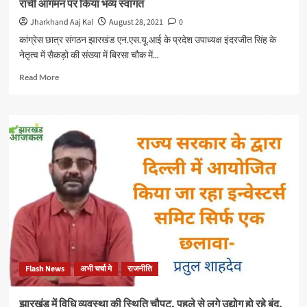
रांची आगमन पर किया भव्य स्वागत
जल्द
कार्रवाई
Jharkhand Aaj Kal
August 28, 2021
0
हो:
कांग्रेस छात्र संगठन झारखंड एन.एस.यू.आई के प्रदेश उपाध्यक्ष इंदरजीत सिंह के
नरगिस
नेतृत्व में सैकड़ो की संख्या में बिरसा चौक में...
बानो
Read
Read More
more
about
NSUI
ने
झारखंड
कांग्रेस
के
नवनियुक्त
अध्यक्ष
एवं
कार्यकारी
अध्यक्षों
का
रांची
Flash News
अभी चर्चा मे
राजनीति
आगमन
पर
किया
झारखंड में विधि व्यवस्था की स्थिति चौपट, पहले से लगे उद्योग हो रहे बंद,