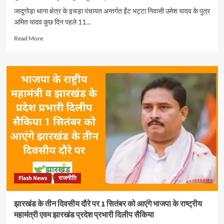
जादूगोड़ा थाना क्षेत्र के इचड़ा पंचायत अन्तर्गत ईंट भट्टा निवासी उमेश यादव के पुत्र
अमित यादव कुछ दिन पहले 11...
Read
Read More
more
about
कुछ
दिनों
पहले
बिजली
तार
के
चपेट
में
आए
जादूगोड़ा
थाना
क्षेत्र
Flash News
राजनीति
के
इचड़ा
पंचायत
झारखंड के तीन दिवसीय दौरे पर 1 सितंबर को आएंगे भाजपा के राष्ट्रीय
निवासी
महामंत्री एवम झारखंड प्रदेश प्रभारी दिलीप सैकिया
अमित