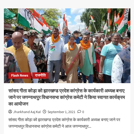
about
रांची
यूनिवर्सिटी
के
सीनेट
सदस्य
सुबोध
चंद्र
शुक्ला
ने
राज्यपाल
व
सीएम
Flash News
राजनीति
को
पत्र
लिख
सांसद गीता कोड़ा को झारखण्ड प्रदेश कांग्रेस के कार्यकारी अध्यक्ष बनाए
शिक्षकेतर
जाने पर जगन्नाथपुर विधानसभा कांग्रेस कमेटी ने किया स्वागत कार्यक्रम
कर्मचारियों
का आयोजन
को
सातवें
Jharkhand Aaj Kal
September 1, 2021
0
पुनरीक्षित
सांसद गीता कोड़ा को झारखण्ड प्रदेश कांग्रेस के कार्यकारी अध्यक्ष बनाए जाने पर
वेतनमान
जगन्नाथपुर विधानसभा कांग्रेस कमेटी ने आज जगन्नाथपुर...
का
लाभ