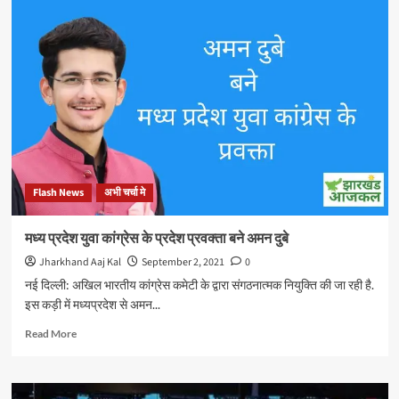
में
एम्स
शामिल
में
होंगे
ऑनलाइन
रजिस्ट्रेशन
सेवा
शुरू
Flash News
अभी चर्चा मे
मध्य प्रदेश युवा कांग्रेस के प्रदेश प्रवक्ता बने अमन दुबे
Jharkhand Aaj Kal
September 2, 2021
0
नई दिल्ली: अखिल भारतीय कांग्रेस कमेटी के द्वारा संगठनात्मक नियुक्ति की जा रही है.
इस कड़ी में मध्यप्रदेश से अमन...
Read
Read More
more
about
मध्य
प्रदेश