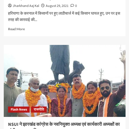
प्रभारी
Jharkhand Aaj Kal
August 29, 2021
0
दिलीप
हरियाणा के करनाल में किसानों पर हुए लाठीचार्ज में कई किसान घायल हुए, उन पर इस
सैकिया
तरह की कारवाई की...
Read
Read More
more
about
करनाल
में
किसानों
पर
हुए
बर्बरतापूर्वक
लाठी
चार्ज
की
जांच
हो,
आदेश
Flash News
राजनीति
देने
वाले
डीएम
NSUI ने झारखंड कांग्रेस के नवनियुक्त अध्यक्ष एवं कार्यकारी अध्यक्षों का
पर