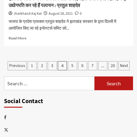
भव्य
उद्योगपति कर रहे हैं पलायन : प्रतुल शाहदेव
स्वागत
Jharkhand Aaj Kal
August 28, 2021
0
भाजपा के प्रदेश प्रवक्ता प्रतुल शाहदेव ने झारखंड सरकार के द्वारा दिल्ली में
आयोजित किए जा रहे इन्वेस्टर्स समिट को...
Read
Read More
more
about
झारखंड
में
Posts
Previous
1
2
3
5
6
7
20
Next
4
…
विधि
pagination
व्यवस्था
की
Search
स्थिति
for:
चौपट,
पहले
Social Contact
से
लगे
उद्योग
Facebook
हो
रहे
Twitter
बंद,
उद्योगपति