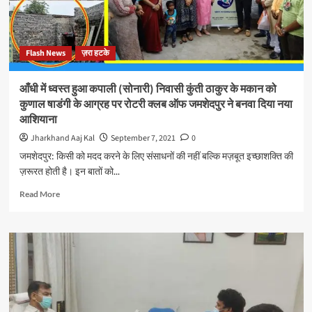
घेराव
में
घायल
हुए
Flash News
ज़रा हटके
भाजपा
नेता
अभिषेक
आँधी में ध्वस्त हुआ कपाली (सोनारी) निवासी कुंती ठाकुर के मकान को
सिंह,
कुणाल षाडंगी के आग्रह पर रोटरी क्लब ऑफ जमशेदपुर ने बनवा दिया नया
रांची
आशियाना
के
पारस
Jharkhand Aaj Kal
September 7, 2021
0
अस्पताल
जमशेदपुर: किसी को मदद करने के लिए संसाधनों की नहीं बल्कि मज़बूत इच्छाशक्ति की
में
ज़रूरत होती है। इन बातों को...
चल
रहा
Read
Read More
इलाज
more
about
आँधी
में
ध्वस्त
हुआ
कपाली
(सोनारी)
निवासी