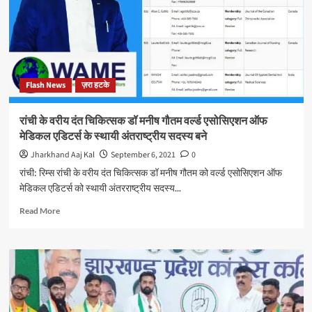
ट्रक
भाड़ा
तय
करें
जिला
प्रशासन:
Flash News
ज़रा हटके
कोयलांचल
ट्रक
ओनर
रांची के वरीय दंत चिकित्सक डॉ मनीष गौतम वर्ल्ड एसोसिएशन ऑफ
एसोसिएशन
मेडिकल एडिटर्स के स्थायी अंतराष्ट्रीय सदस्य बने
Jharkhand Aaj Kal
September 6, 2021
0
रांची: रिम्स रांची के वरीय दंत चिकित्सक डॉ मनीष गौतम को वर्ल्ड एसोसिएशन ऑफ
मेडिकल एडिटर्स को स्थायी अंतरराष्ट्रीय सदस्य...
Read
Read More
more
about
रांची
के
वरीय
दंत
चिकित्सक