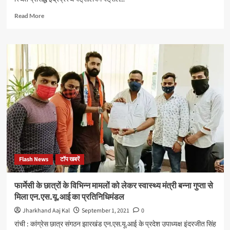
Read
Read More
more
about
रांची
के
बिरसा
चौक
स्थित
इंद्रप्रस्थ
पेट्रोलियम
पर
“छोटू”
सिलेंडर
हुआ
लॉन्च
Flash News
टॉप खबरें
फार्मेसी के छात्रों के विभिन्न मामलों को लेकर स्वास्थ्य मंत्री बन्ना गुप्ता से
मिला एन.एस.यू.आई का प्रतिनिधिमंडल
Jharkhand Aaj Kal
September 1, 2021
0
रांची : कांग्रेस छात्र संगठन झारखंड एन.एस.यू.आई के प्रदेश उपाध्यक्ष इंदरजीत सिंह