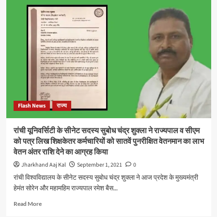
News
(नागौर
न्यूज)
भारत
के
ग्रामीण
इलाकों
की
कहानियाँ,
समस्या
व
Flash News
राज्य
मुद्दे
बताने
वाला
रांची यूनिवर्सिटी के सीनेट सदस्य सुबोध चंद्र शुक्ला ने राज्यपाल व सीएम
समाचार
को पत्र लिख शिक्षकेतर कर्मचारियों को सातवें पुनरीक्षित वेतनमान का लाभ
चैनल
वेतन अंतर राशि देने का आग्रह किया
है
Jharkhand Aaj Kal
September 1, 2021
0
रांची विश्वविद्यालय के सीनेट सदस्य सुबोध चंद्र शुक्ला ने आज प्रदेश के मुख्यमंत्री
हेमंत सोरेन और महामहिम राज्यपाल रमेश बैस...
Read
Read More
more