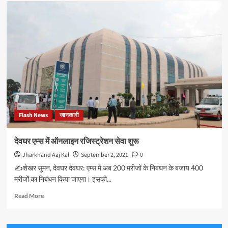
कल
से
सात
दिनों
के
सांगठनिक
दौरे
पर
संथाल
परगना
जाएंगे
भाजपा
Flash News
जानकारी
प्रदेश
अध्यक्ष
दीपक
देवघर एम्स में ऑनलाइन रजिस्ट्रेशन सेवा शुरू
प्रकाश,
Jharkhand Aaj Kal
September 2, 2021
0
इस
दौरान
✍️शेखर सुमन, देवघर देवघर: एम्स में अब 200 मरीजों के निबंधन के बजाय 400
18
मरीजों का निबंधन किया जाएगा। इसकी...
विधानसभा
क्षेत्रों
Read
Read More
के
more
विभिन्न
about
कार्यक्रमों
देवघर