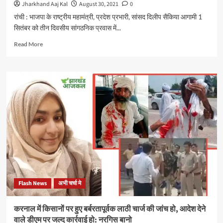
यादव
Jharkhand Aaj Kal
August 30, 2021
0
की
रांची : भाजपा के राष्ट्रीय महामंत्री, प्रदेश प्रभारी, सांसद दिलीप सैकिया आगामी 1
हुई
सितंबर को तीन दिवसीय सांगठनिक प्रवास में...
मौत,
पूर्व
Read
Read More
विधायक
more
कुणाल
about
षाड़ंगी
झारखंड
ने
के
TMH
तीन
से
दिवसीय
माफ
दौरे
करवाया
पर
बकाया
1
बिल
सितंबर
को
आएंगे
भाजपा
के
Flash News
अभी चर्चा मे
राष्ट्रीय
महामंत्री
एवम
करनाल में किसानों पर हुए बर्बरतापूर्वक लाठी चार्ज की जांच हो, आदेश देने
झारखंड
वाले डीएम पर जल्द कार्रवाई हो: नरगिस बानो
प्रदेश