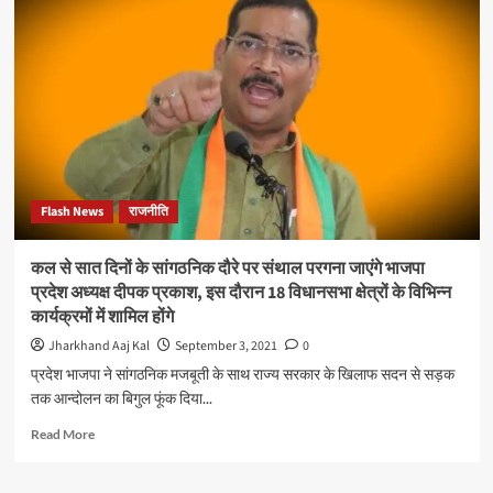
:-
में
अभिषेक
यदि
सिंह
मंदिर
बनाने
की
हिम्मत
नहीं
है
तो
वे
Flash News
राजनीति
स्थल
प्रदान
करे,
कल से सात दिनों के सांगठनिक दौरे पर संथाल परगना जाएंगे भाजपा
भाजपा
प्रदेश अध्यक्ष दीपक प्रकाश, इस दौरान 18 विधानसभा क्षेत्रों के विभिन्न
बनाएगी
कार्यक्रमों में शामिल होंगे
विधानसभा
के
Jharkhand Aaj Kal
September 3, 2021
0
अंदर
प्रदेश भाजपा ने सांगठनिक मजबूती के साथ राज्य सरकार के खिलाफ सदन से सड़क
मंदिर
तक आन्दोलन का बिगुल फूंक दिया...
:
सी.पी.
Read
Read More
सिंह,
more
विधायक,
about
रांची