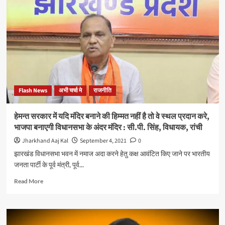
अंसारी
को
तालिबान
इतना
ही
पसंद
है
तो
उनके
Flash News
अभी चर्चा मे
राजनीति
लिए
तालिबान
का
हेमन्त सरकार में यदि मंदिर बनाने की हिम्मत नहीं है तो वे स्थल प्रदान करे,
टिकट
भाजपा बनाएगी विधानसभा के अंदर मंदिर : सी.पी. सिंह, विधायक, रांची
और
अन्य
Jharkhand Aaj Kal
September 4, 2021
0
खर्च
झारखंड विधानसभा भवन में नमाज अदा करने हेतु कक्ष आवंटित किए जाने पर भारतीय
मुफ्त
जनता पार्टी के पूर्व मंत्री, पूर्व...
में
मेरे
Read
Read More
तरफ
more
से
about
दिया
हेमन्त
जाएगा
सरकार