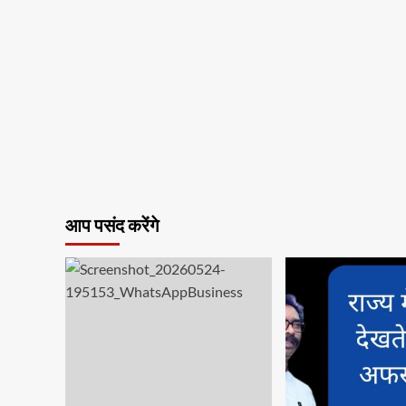
सभी
प्रखण्डों
में
भाजपा
ने
दिया
धरना,
राज्यपाल
के
नाम
सौंपा
ज्ञापन
आप पसंद करेंगे