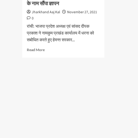
के नाम सौंपा ज्ञापन
Jharkhand Aaj Kal
November 27, 2021
0
रांची: भाजपा प्रदेश अध्यक्ष एवं सांसद दीपक
प्रकाश ने नामकुम प्रखंड कार्यालय में धरना को
सबोधित करते हुए हेमन्त सरकार...
Read
Read More
more
about
पंचायत
चुनाव
शीघ्र
कराने,
JPSC
पीटी
रद्द
कराने
सहित
जनमुद्दों
पर
प्रदेश
के