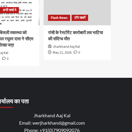
अभी चर्चा मे
Flash News
टॉप खबरें
न बिजली व्यवस्था को
रांची के रेस्टोरेंट कारोबारी लव भाटिया
यपाल रघुवर दास ने सीएम
की संदिग्ध मौत
लिखा पत्र
Jharkhand Aaj Kal
May 21, 2026
0
aj Kal
0
र्यालय का पता
Jharkhand Aaj Kal
Email: werjharkhand@gmail.com
Phone: +91(0)7909092076